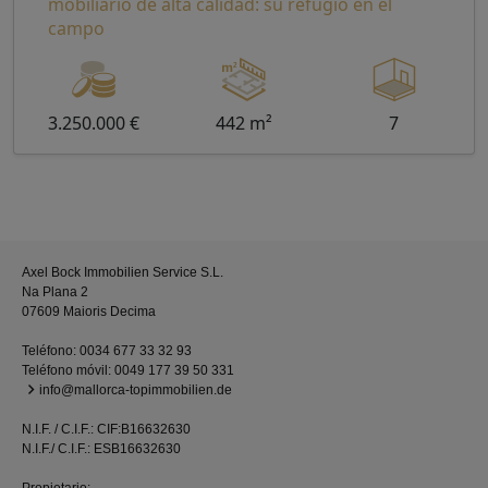
mobiliario de alta calidad: su refugio en el
campo
3.250.000 €
442 m²
7
Axel Bock Immobilien Service S.L.
Na Plana 2
07609 Maioris Decima
Teléfono:
0034 677 33 32 93
Teléfono móvil:
0049 177 39 50 331
info@mallorca-topimmobilien.de
N.I.F. / C.I.F.: CIF:B16632630
N.I.F./ C.I.F.: ESB16632630