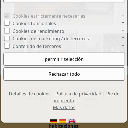
Cookies estrictamente necesarias
Terrasse
Cookies funcionales
Cookies de rendimiento
Cookies de marketing / de terceros
Contenido de terceros
+4
Precio:
Superficie útil
Detalles de cookies
|
Política de privacidad
|
Pie de
520.000 €
aprox.:
imprenta
240 m²
Más datos
Cantidad
habitaciones: