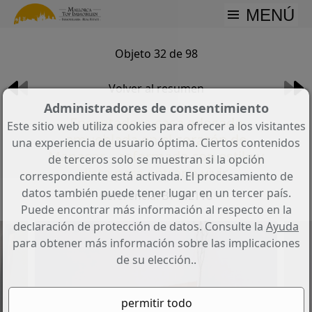
MENÚ
Objeto 32 de 98
Volver al resumen
Administradores de consentimiento
Encantadora casa adosada
Este sitio web utiliza cookies para ofrecer a los visitantes
amueblada en el corazón de
una experiencia de usuario óptima. Ciertos contenidos
Manacor – reformada con estilo y
de terceros solo se muestran si la opción
lista para entrar a vivir
correspondiente está activada. El procesamiento de
datos también puede tener lugar en un tercer país.
Referencia: BT-ML118
Puede encontrar más información al respecto en la
declaración de protección de datos. Consulte la
Ayuda
para obtener más información sobre las implicaciones
de su elección..