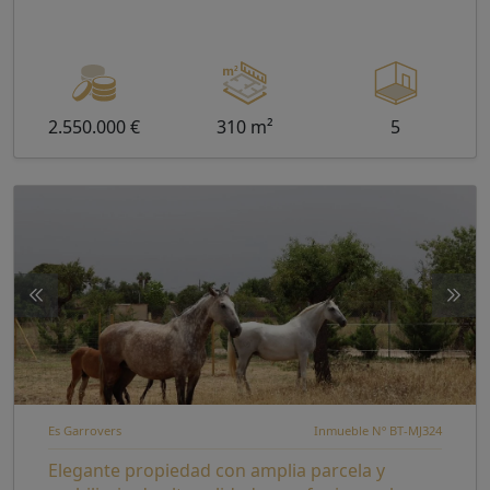
2.550.000 €
310 m²
5
Es Garrovers
Inmueble Nº BT-MJ324
Elegante propiedad con amplia parcela y