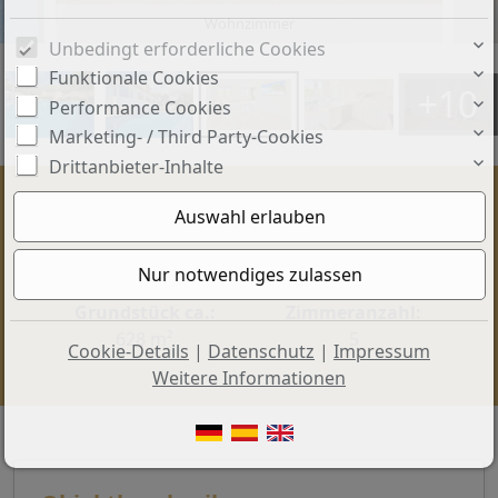
Wohnzimmer
Unbedingt erforderliche Cookies
Funktionale Cookies
+10
Performance Cookies
Marketing- / Third Party-Cookies
Drittanbieter-Inhalte
Preis:
Wohnfläche ca.:
1.800.000 €
362 m²
Grundstück ca.:
Zimmeranzahl:
628 m²
5
Cookie-Details
|
Datenschutz
|
Impressum
Weitere Informationen