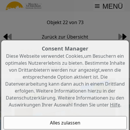
MENÜ
Objekt 22 von 73
Zurück zur Übersicht
Consent Manager
Exklusive Villa mit mediterranem
Diese Webseite verwendet Cookies,um Besuchern ein
Flair und Meerblick in Palma
optimales Nutzererlebnis zu bieten. Bestimmte Inhalte
Objekt-Nr.: AT-CT129
von Drittanbietern werden nur angezeigt,wenn die
entsprechende Option aktiviert ist. Die
Datenverarbeitung kann dann auch in einem Drittland
erfolgen. Weitere Informationen hierzu in der
Datenschutzerklärung. Weitere Informationen zu den
Auswirkungen Ihrer Auswahl finden Sie unter
Hilfe
.