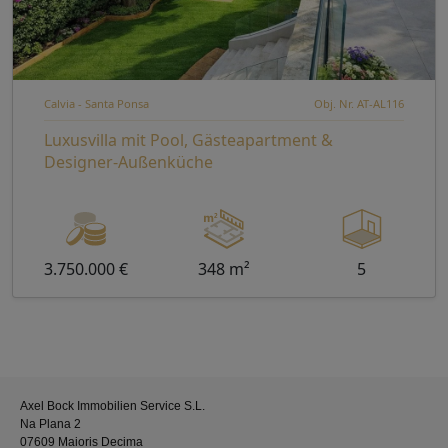
Calvia - Santa Ponsa
Obj. Nr. AT-AL116
Luxusvilla mit Pool, Gästeapartment &
Designer-Außenküche
3.750.000 €
348 m²
5
Axel Bock Immobilien Service S.L.
Na Plana 2
07609 Maioris Decima