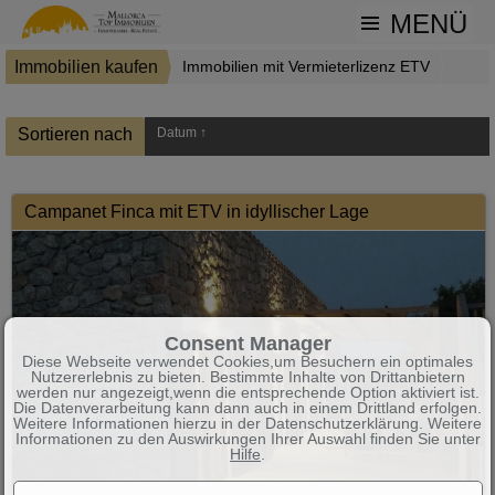
MENÜ
Immobilien kaufen
Immobilien mit Vermieterlizenz ETV
12 Objekte gefunden
Sortieren nach
Datum ↑
Campanet Finca mit ETV in idyllischer Lage
Consent Manager
Diese Webseite verwendet Cookies,um Besuchern ein optimales
Nutzererlebnis zu bieten. Bestimmte Inhalte von Drittanbietern
werden nur angezeigt,wenn die entsprechende Option aktiviert ist.
Die Datenverarbeitung kann dann auch in einem Drittland erfolgen.
Weitere Informationen hierzu in der Datenschutzerklärung. Weitere
Informationen zu den Auswirkungen Ihrer Auswahl finden Sie unter
Hilfe
.