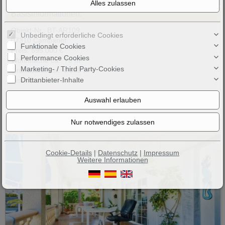
23
Basisinformationen:
Objekt-Nr.: BT-AR109
Unbedingt erforderliche Cookies
07310 Campanet
Funktionale Cookies
Preis: 595.000 €
Performance Cookies
Wohnfläche ca.: 70 m²
Marketing- / Third Party-Cookies
Grundstück ca.: 4.000 m²
Drittanbieter-Inhalte
Zimmeranzahl: 3
Villa mit Vermieterlizenz für 8 Betten in El Arenal
Cookie-Details
|
Datenschutz
|
Impressum
Weitere Informationen