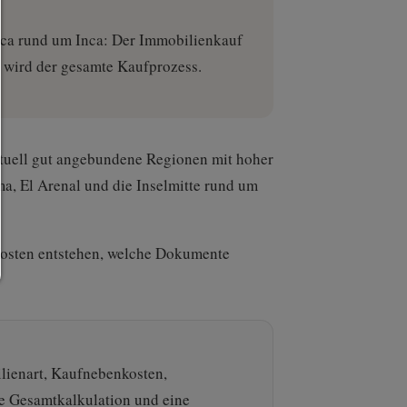
zugelassen die Sie in den Checkboxen angehakt haben
Nur notwendiges zulassen:
inca rund um Inca: Der Immobilienkauf
Es werden nur die technisch notwendigen Cookies zugelass
keine Drittanbieter-Inhalte.
er wird der gesamte Kaufprozess.
Sie können Ihre Cookie-Einstellung jederzeit hier änder
Cookie-Details
|
Datenschutz
|
Impressum
zurück
ktuell gut angebundene Regionen mit hoher
ma, El Arenal und die Inselmitte rund um
 Kosten entstehen, welche Dokumente
lienart, Kaufnebenkosten,
he Gesamtkalkulation und eine