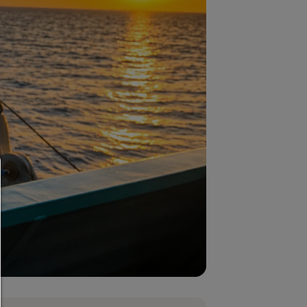
Consent Manager
HILFE
Um fortfahren zu können,müssen Sie eine Cookie-Auswahl tr
Nachfolgend erhalten Sie eine Erläuterung der verschied
Optionen und ihrer Bedeutung.
Alles zulassen:
Jedes Cookie wie z.B. Tracking- und Analytische-Cookies 
Drittanbieter-Inhalte.
Auswahl erlauben:
Es werden nur Drittanbieter-Inhalte oder die Cookie-Art