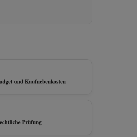
3
udget und Kaufnebenkosten
6
echtliche Prüfung