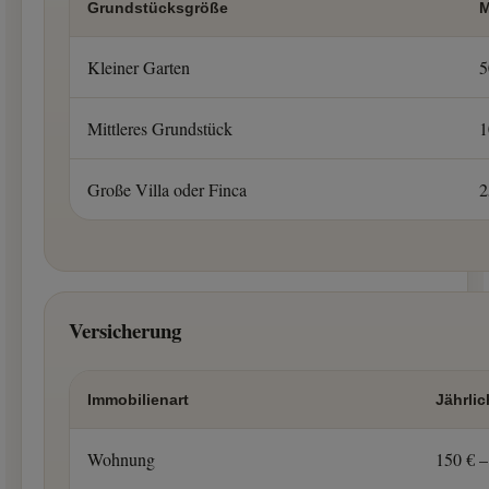
Grundstücksgröße
M
Kleiner Garten
5
Mittleres Grundstück
1
Große Villa oder Finca
2
Versicherung
Immobilienart
Jährlic
Wohnung
150 € –