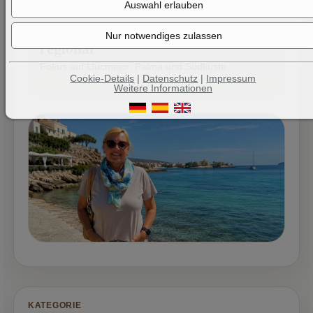
regional
Fokus auf Llucmajor, Palma und Südküste
Cookie-Details
|
Datenschutz
|
Impressum
Weitere Informationen
KATEGORIE