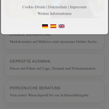
Cookie-Details
|
Datenschutz
|
Impressum
Weitere Informationen
LOKALE ERFAHRUNG
Marktkenntnis auf Mallorca statt anonymer Online-Suche.
GEPRÜFTE AUSWAHL
Fincas mit Fokus auf Lage, Zustand und Dokumentation.
PERSÖNLICHE BERATUNG
Vom ersten Wunschprofil bis zur Schlüsselübergabe.