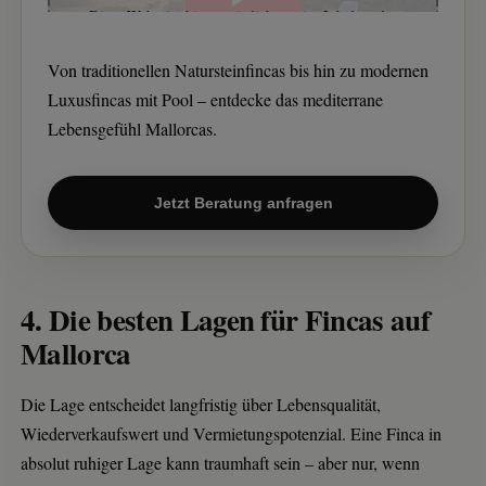
Diese Webseite bietet möglicherweise Inhalte oder
Funktionalitäten an, die von Drittanbietern
eigenverantwortlich zur Verfügung gestellt werden.
Diese Drittanbieter können eigene Cookies setzen,
Von traditionellen Natursteinfincas bis hin zu modernen
z.B. um die Nutzeraktivität zu verfolgen oder ihre
Angebote zu personalisieren und zu optimieren.
Luxusfincas mit Pool – entdecke das mediterrane
Lebensgefühl Mallorcas.
Jetzt Beratung anfragen
4. Die besten Lagen für Fincas auf
Mallorca
Die Lage entscheidet langfristig über Lebensqualität,
Wiederverkaufswert und Vermietungspotenzial. Eine Finca in
absolut ruhiger Lage kann traumhaft sein – aber nur, wenn