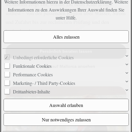
Weitere Informationen hierzu in der Datenschutzerklärung. Weitere
Sicherheit zeigt Dir, worauf Du beim Kauf achten
Informationen zu den Auswirkungen Ihrer Auswahl finden Sie
solltest – von der passenden Region über Wasser, Strom
unter
Hilfe
.
und Zufahrt bis zur rechtlichen Prüfung und den
laufenden Ausgaben.
Persönlich beraten lassen
Unbedingt erforderliche Cookies
Funktionale Cookies
Fincas auf Mallorca ansehen
Performance Cookies
Marketing- / Third Party-Cookies
Drittanbieter-Inhalte