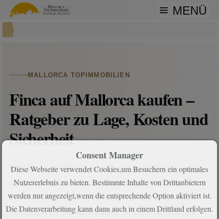
MENÜ
MALLORCA TOPIMMOBILIEN
Finca auf Mallorca kaufen –
Ratgeber zu Lage, Kosten und
Sicherheit
Consent Manager
Eine Finca auf Mallorca zu kaufen bedeutet weit mehr,
Diese Webseite verwendet Cookies,um Besuchern ein optimales
als nur eine Immobilie zu erwerben. Es geht um
Nutzererlebnis zu bieten. Bestimmte Inhalte von Drittanbietern
werden nur angezeigt,wenn die entsprechende Option aktiviert ist.
Freiheit, Ruhe, Sonne, Privatsphäre und ein Zuhause
Die Datenverarbeitung kann dann auch in einem Drittland erfolgen.
mit Charakter. Dieser Ratgeber zu Lage, Kosten und