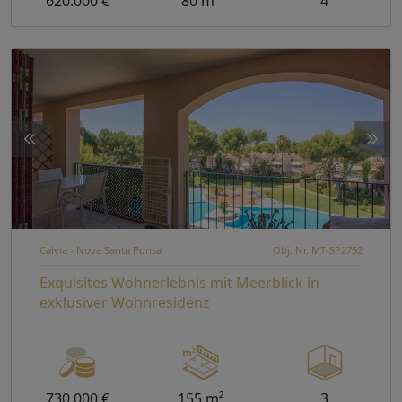
620.000 €
80 m²
4
Calvia - Nova Santa Ponsa
Obj. Nr. MT-SP2752
Exquisites Wohnerlebnis mit Meerblick in
exklusiver Wohnresidenz
730.000 €
155 m²
3