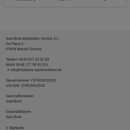
Axel Bock Immobilien Service S.L.
Na Plana 2
07609 Maioris Decima
Telefon:
0034 677 33 32 93
Mobil:
0049 177 39 50 331
info@mallorca-topimmobilien.de
Steuernummer: CIF:B16632630
USt-IdNr.: ESB16632630
Geschäftsinhaber:
Axel Bock
Geschäftsführer:
Axel Bock
Startseite