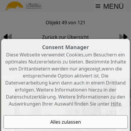
MENÜ
Objekt 49 von 121
Zurück zur Übersicht
Consent Manager
Harmonisches Design trifft auf
Diese Webseite verwendet Cookies,um Besuchern ein
mediterrane Leichtigkeit
optimales Nutzererlebnis zu bieten. Bestimmte Inhalte
Objekt-Nr.: DT-MJ139
von Drittanbietern werden nur angezeigt,wenn die
entsprechende Option aktiviert ist. Die
Datenverarbeitung kann dann auch in einem Drittland
erfolgen. Weitere Informationen hierzu in der
Datenschutzerklärung. Weitere Informationen zu den
Auswirkungen Ihrer Auswahl finden Sie unter
Hilfe
.