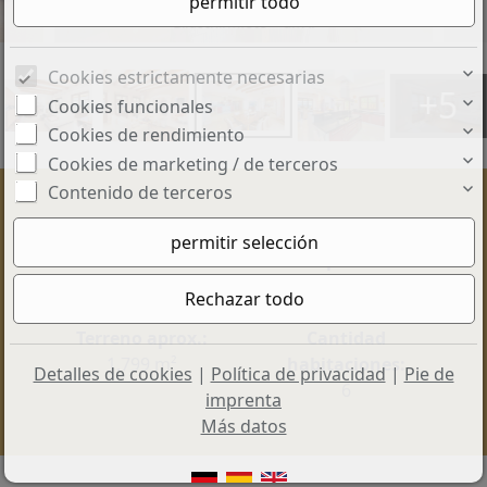
Bildschirmfoto -- um ..
Cookies estrictamente necesarias
+5
Cookies funcionales
Cookies de rendimiento
Cookies de marketing / de terceros
Contenido de terceros
Precio:
Superficie útil
9.900.000 €
aprox.:
640 m²
Terreno aprox.:
Cantidad
1.799 m²
habitaciones:
Detalles de cookies
|
Política de privacidad
|
Pie de
6
imprenta
Más datos