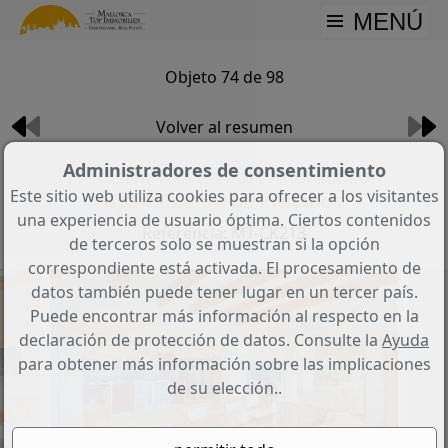
MENÚ
Objeto 74 de 98
Volver al resumen
Administradores de consentimiento
Exclusiva villa en Port Andratx con
Este sitio web utiliza cookies para ofrecer a los visitantes
apartamento de invitados
una experiencia de usuario óptima. Ciertos contenidos
Referencia: MT-CK213
de terceros solo se muestran si la opción
correspondiente está activada. El procesamiento de
datos también puede tener lugar en un tercer país.
Puede encontrar más información al respecto en la
declaración de protección de datos. Consulte la
Ayuda
para obtener más información sobre las implicaciones
de su elección..