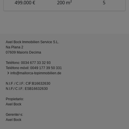
499.000 €
200 m²
5
Axel Bock Immobilien Service S.L.
Na Plana 2
07609 Maioris Decima
Teléfono:
0034 677 33 32 93
Teléfono móvil:
0049 177 39 50 331
info@mallorca-topimmobilien.de
N.I.F. / C.I.F.: CIF:B16632630
N.I.F./ C.I.F.: ESB16632630
Propietario:
Axel Bock
Gerente/-s:
Axel Bock