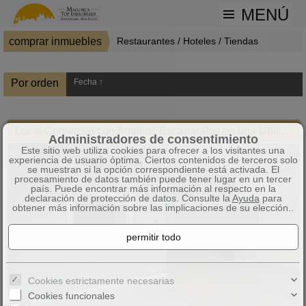
MENÚ
comprar inmuebles
Restaurantes / Hoteles / Tiendas
4 Inmuebles encontrados
Por orden
Fecha ↑
Local Comercial con Amplios Escaparates en una Ubicación Estratégica de Manacor
Administradores de consentimiento
Este sitio web utiliza cookies para ofrecer a los visitantes una
experiencia de usuario óptima. Ciertos contenidos de terceros solo
se muestran si la opción correspondiente está activada. El
procesamiento de datos también puede tener lugar en un tercer
país. Puede encontrar más información al respecto en la
declaración de protección de datos. Consulte la
Ayuda
para
obtener más información sobre las implicaciones de su elección..
Cookies estrictamente necesarias
Cookies funcionales