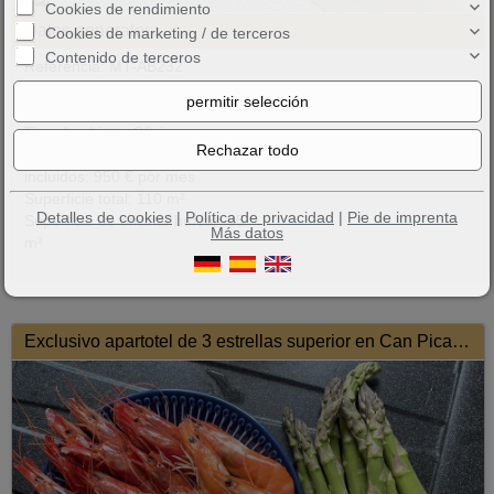
9
Cookies de rendimiento
Datos generales:
Cookies de marketing / de terceros
Contenido de terceros
Referencia: MT-AB232
07500 Manacor
Área: Área mixta
Tipo de objeto: Oficina
Precio del alquiler con gastos
incluidos: 950 € por mes
Superficie total: 110 m²
Detalles de cookies
|
Política de privacidad
|
Pie de imprenta
Superficie de oficina/ bufete: 95
Más datos
m²
Exclusivo apartotel de 3 estrellas superior en Can Picafort - a solo 100 m de la playa