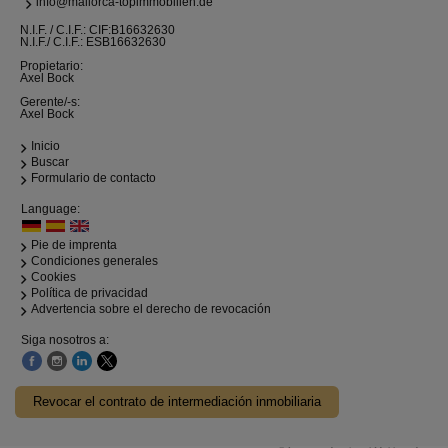
info@mallorca-topimmobilien.de
N.I.F. / C.I.F.: CIF:B16632630
N.I.F./ C.I.F.: ESB16632630
Propietario:
Axel Bock
Gerente/-s:
Axel Bock
Inicio
Buscar
Formulario de contacto
Language:
Pie de imprenta
Condiciones generales
Cookies
Política de privacidad
Advertencia sobre el derecho de revocación
Siga nosotros a:
Revocar el contrato de intermediación inmobiliaria