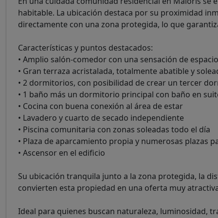
En una cuidada comunidad residencial en Maioris se e
habitable. La ubicación destaca por su proximidad in
directamente con una zona protegida, lo que garantiza
Características y puntos destacados:
• Amplio salón-comedor con una sensación de espacio
• Gran terraza acristalada, totalmente abatible y solea
• 2 dormitorios, con posibilidad de crear un tercer do
• 1 baño más un dormitorio principal con baño en suit
• Cocina con buena conexión al área de estar
• Lavadero y cuarto de secado independiente
• Piscina comunitaria con zonas soleadas todo el día
• Plaza de aparcamiento propia y numerosas plazas pa
• Ascensor en el edificio
Su ubicación tranquila junto a la zona protegida, la di
convierten esta propiedad en una oferta muy atractiva
Ideal para quienes buscan naturaleza, luminosidad, t