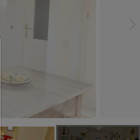
Administradores de consentimiento
AYUDA
Para continuar,debe hacer una selección de cooki
continuación encontrará una explicación de las dif
opciones y su significado.
permitir todo:
Cualquier cookie,como cookies de seguimiento y an
y contenido de terceros.
permitir selección: