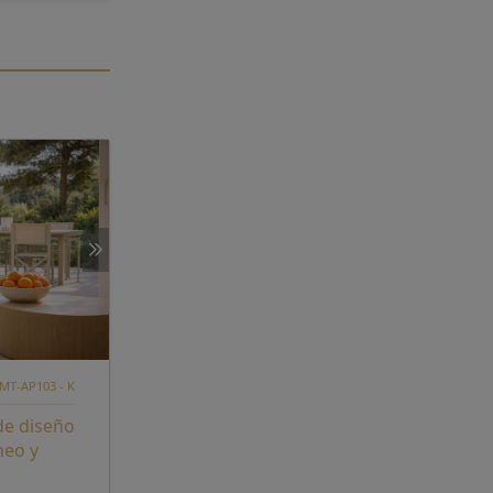
MT-AP103 - K
de diseño
neo y