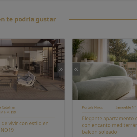
n te podría gustar
a Catalina
Portals Nous
Inmueble Nº 
 MT-MJ199
Elegante apartamento 
de vivir con estilo en
con encanto mediterrá
a NO19
balcón soleado