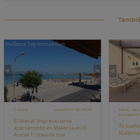
Tambié
El Arenal
Inmueble Nº MT-AB194
Palma - Sant
Inmueble Nº
El Arenal: Impresionante
Tu sueño 
apartamento en Mallorca en El
Mallorc
Arenal 1ª linea de mar