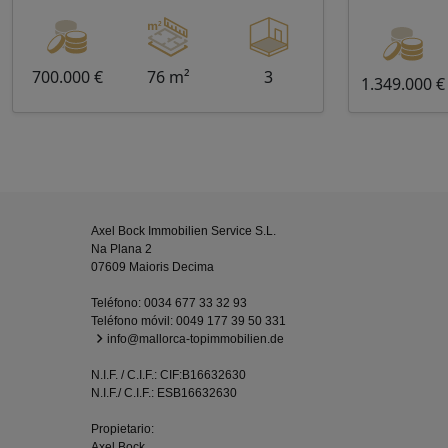
700.000 €
76 m²
3
1.349.000 €
Axel Bock Immobilien Service S.L.
Na Plana 2
07609 Maioris Decima
Teléfono:
0034 677 33 32 93
Teléfono móvil:
0049 177 39 50 331
info@mallorca-topimmobilien.de
N.I.F. / C.I.F.: CIF:B16632630
N.I.F./ C.I.F.: ESB16632630
Propietario:
Axel Bock