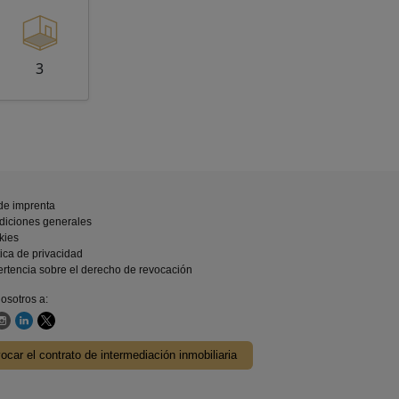
3
de imprenta
diciones generales
kies
tica de privacidad
rtencia sobre el derecho de revocación
osotros a:
ocar el contrato de intermediación inmobiliaria