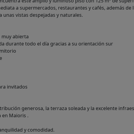
ncuentra este amplio y luminoso piso con 125 m² de superf
mediata a supermercados, restaurantes y cafés, además de l
 unas vistas despejadas y naturales.
 muy abierta
da durante todo el día gracias a su orientación sur
rmitorio
e
ra invitados
stribución generosa, la terraza soleada y la excelente infrae
 en Maioris .
ranquilidad y comodidad.