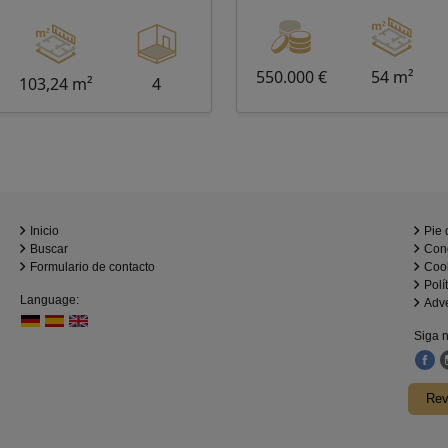
550.000 €
54 m²
103,24 m²
4
Inicio
Pie 
Buscar
Con
Formulario de contacto
Coo
Polí
Language:
Adve
Siga n
Rev