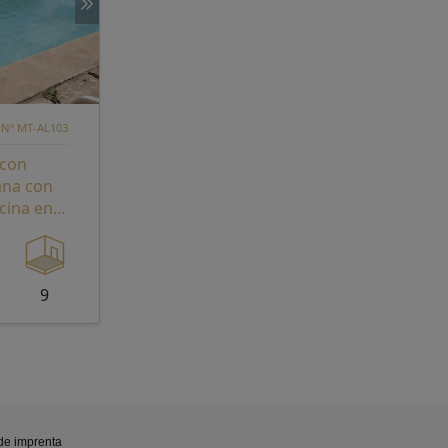
 Nº MT-AL103
 con
ana con
scina en
9
de imprenta