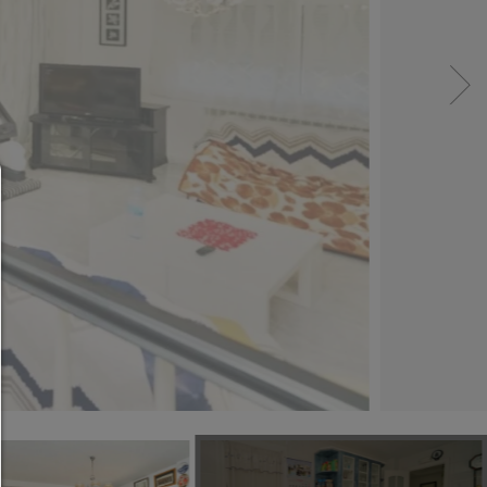
Administradores de consentimiento
AYUDA
Para continuar,debe hacer una selección de cooki
continuación encontrará una explicación de las dif
opciones y su significado.
permitir todo:
Cualquier cookie,como cookies de seguimiento y an
y contenido de terceros.