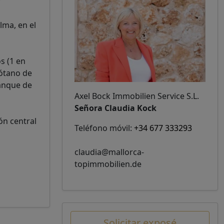
lma, en el
s (1 en
sótano de
tanque de
Axel Bock Immobilien Service S.L.
Señora Claudia Kock
ón central
Teléfono móvil:
+34 677 333293
claudia@mallorca-
topimmobilien.de
Solicitar exposé