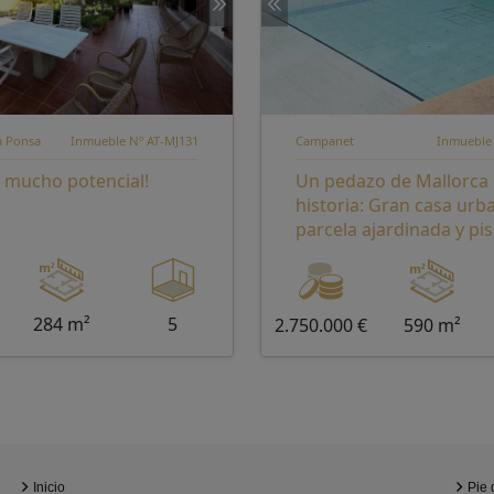
ta Ponsa
Inmueble Nº AT-MJ131
Campanet
Inmueble
 mucho potencial!
Un pedazo de Mallorca
historia: Gran casa urb
parcela ajardinada y pi
Campanet.
284 m²
5
2.750.000 €
590 m²
Inicio
Pie 