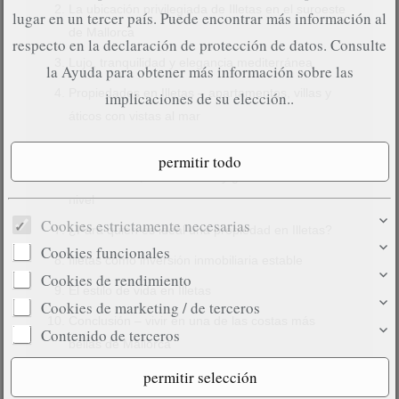
La ubicación privilegiada de Illetas en el suroeste
lugar en un tercer país. Puede encontrar más información al
de Mallorca
respecto en la declaración de protección de datos. Consulte
Lujo, tranquilidad y elegancia mediterránea
la
Ayuda
para obtener más información sobre las
Propiedades en Illetas – apartamentos, villas y
implicaciones de su elección..
áticos con vistas al mar
Las impresionantes playas de Illetas
Beach Clubs, restaurantes y gastronomía de alto
nivel
Cookies estrictamente necesarias
¿Para quién es ideal una propiedad en Illetas?
Cookies funcionales
Illetas como inversión inmobiliaria estable
Cookies de rendimiento
El estilo de vida en Illetas
Cookies de marketing / de terceros
Conclusión – vivir en una de las costas más
Contenido de terceros
bellas de Mallorca