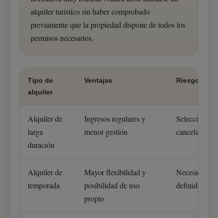
alquiler turístico sin haber comprobado
previamente que la propiedad dispone de todos los
permisos necesarios.
Tipo de
Ventajas
Riesgos
alquiler
Alquiler de
Ingresos regulares y
Selección del
larga
menor gestión
cancelacione
duración
Alquiler de
Mayor flexibilidad y
Necesidad de 
temporada
posibilidad de uso
definidos
propio