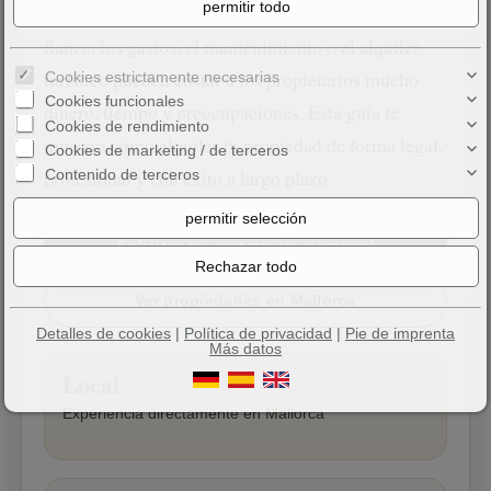
errores relacionados con el contrato de alquiler, la
fianza, los gastos, el mantenimiento o el alquiler
turístico pueden costar a los propietarios mucho
Cookies estrictamente necesarias
Cookies funcionales
dinero, tiempo y preocupaciones. Esta guía te
Cookies de rendimiento
muestra cómo alquilar tu propiedad de forma legal,
Cookies de marketing / de terceros
profesional y con éxito a largo plazo.
Contenido de terceros
Solicitar asesoramiento personal
Ver propiedades en Mallorca
Detalles de cookies
|
Política de privacidad
|
Pie de imprenta
Más datos
Local
Experiencia directamente en Mallorca