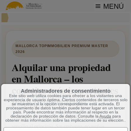
MENÚ
MALLORCA TOPIMMOBILIEN PREMIUM MASTER
2026
Alquilar una propiedad
en Mallorca – los
consejos más importantes
Administradores de consentimiento
Este sitio web utiliza cookies para ofrecer a los visitantes una
para propietarios
experiencia de usuario óptima. Ciertos contenidos de terceros solo
se muestran si la opción correspondiente está activada. El
procesamiento de datos también puede tener lugar en un tercer
país. Puede encontrar más información al respecto en la
Alquilar una propiedad en Mallorca puede parecer
declaración de protección de datos. Consulte la
Ayuda
para
obtener más información sobre las implicaciones de su elección..
sencillo al principio. Sin embargo, pequeños