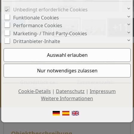
Esszimmer
Unbedingt erforderliche Cookies
Funktionale Cookies
+11
Performance Cookies
Marketing- / Third Party-Cookies
Drittanbieter-Inhalte
Preis:
Wohnfläche ca.:
3.100.000 €
365 m²
Grundstück ca.:
Zimmeranzahl:
1.380 m²
6
Cookie-Details
|
Datenschutz
|
Impressum
Weitere Informationen
Objektbeschreibung