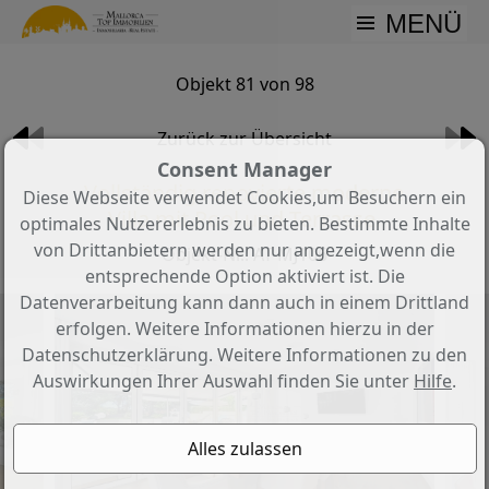
MENÜ
Objekt 81 von 98
Zurück zur Übersicht
Consent Manager
Vollständig renovierte moderne
Diese Webseite verwendet Cookies,um Besuchern ein
Villa mit Pool und Terrasse.
optimales Nutzererlebnis zu bieten. Bestimmte Inhalte
von Drittanbietern werden nur angezeigt,wenn die
Objekt-Nr.: AT-MJ106
entsprechende Option aktiviert ist. Die
Datenverarbeitung kann dann auch in einem Drittland
erfolgen. Weitere Informationen hierzu in der
Datenschutzerklärung. Weitere Informationen zu den
Auswirkungen Ihrer Auswahl finden Sie unter
Hilfe
.