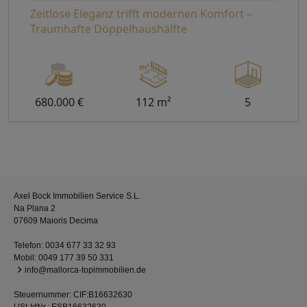
Zeitlose Eleganz trifft modernen Komfort –
Traumhafte Doppelhaushälfte
680.000 €
112 m²
5
Axel Bock Immobilien Service S.L.
Na Plana 2
07609 Maioris Decima
Telefon:
0034 677 33 32 93
Mobil:
0049 177 39 50 331
info@mallorca-topimmobilien.de
Steuernummer: CIF:B16632630