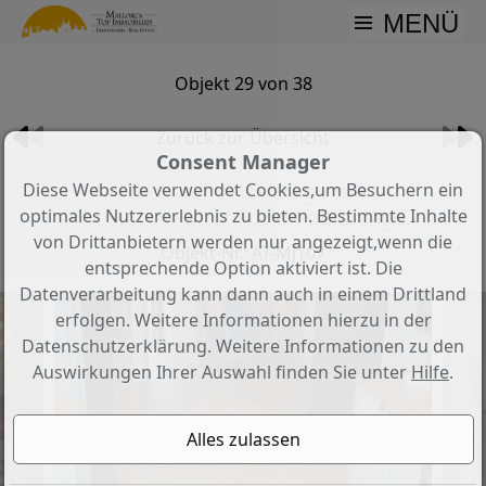
MENÜ
Objekt 29 von 38
Zurück zur Übersicht
Consent Manager
Finca auf einer Etage mit
Diese Webseite verwendet Cookies,um Besuchern ein
Gästeapartment und Poolanlage
optimales Nutzererlebnis zu bieten. Bestimmte Inhalte
von Drittanbietern werden nur angezeigt,wenn die
Objekt-Nr.: AT-MJ107
entsprechende Option aktiviert ist. Die
Datenverarbeitung kann dann auch in einem Drittland
erfolgen. Weitere Informationen hierzu in der
Datenschutzerklärung. Weitere Informationen zu den
Auswirkungen Ihrer Auswahl finden Sie unter
Hilfe
.