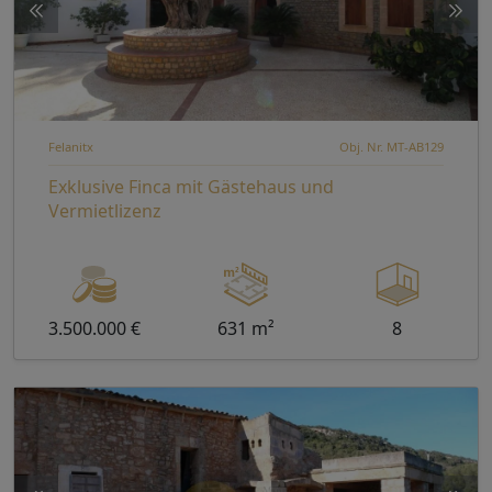
Felanitx
Obj. Nr. MT-AB129
Exklusive Finca mit Gästehaus und
Vermietlizenz
3.500.000 €
631 m²
8