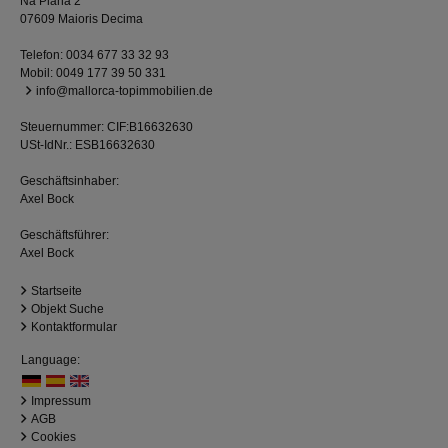
Na Plana 2
07609 Maioris Decima
Telefon:
0034 677 33 32 93
Mobil:
0049 177 39 50 331
info@mallorca-topimmobilien.de
Steuernummer: CIF:B16632630
USt-IdNr.: ESB16632630
Geschäftsinhaber:
Axel Bock
Geschäftsführer:
Axel Bock
Startseite
Objekt Suche
Kontaktformular
Language:
Impressum
AGB
Cookies