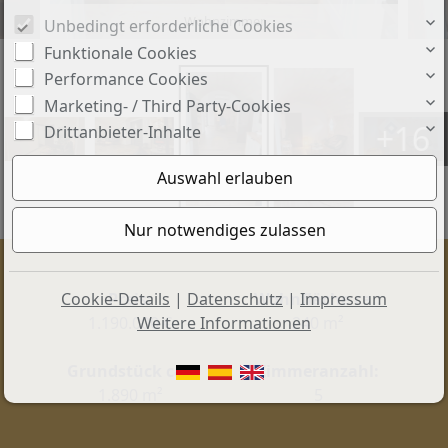
Wohnzimmer
Unbedingt erforderliche Cookies
Funktionale Cookies
Performance Cookies
Marketing- / Third Party-Cookies
+16
Drittanbieter-Inhalte
Cookie-Details
|
Datenschutz
|
Impressum
Preis:
Wohnfläche ca.:
Weitere Informationen
1.190.000 €
240 m²
Grundstück ca.:
Zimmeranzahl:
1.890 m²
5