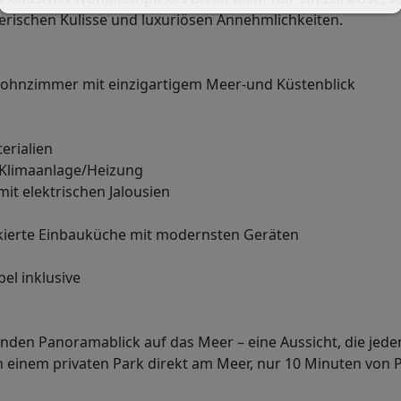
rischen Kulisse und luxuriösen Annehmlichkeiten.
Wohnzimmer mit einzigartigem Meer-und Küstenblick
erialien
Klimaanlage/Heizung
it elektrischen Jalousien
ckierte Einbauküche mit modernsten Geräten
l inklusive
en Panoramablick auf das Meer – eine Aussicht, die jede
n einem privaten Park direkt am Meer, nur 10 Minuten von 