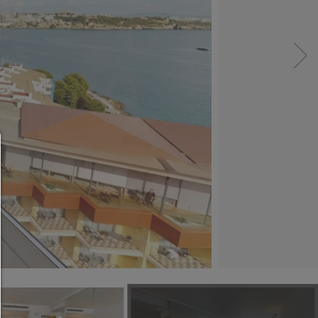
Consent Manager
HILFE
Um fortfahren zu können,müssen Sie eine Cook
Auswahl treffen. Nachfolgend erhalten Sie ein
Erläuterung der verschiedenen Optionen und ih
Bedeutung.
Alles zulassen:
Jedes Cookie wie z.B. Tracking- und Analytische-Co