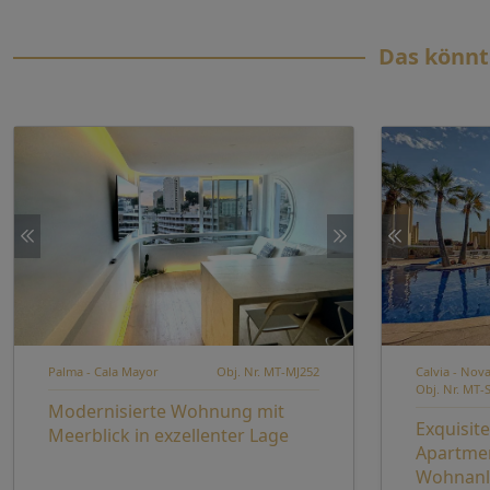
Das könnt
Palma - Cala Mayor
Obj. Nr. MT-MJ252
Calvia - Nov
Obj. Nr. MT-
Modernisierte Wohnung mit
Exquisit
Meerblick in exzellenter Lage
Apartmen
Wohnanla