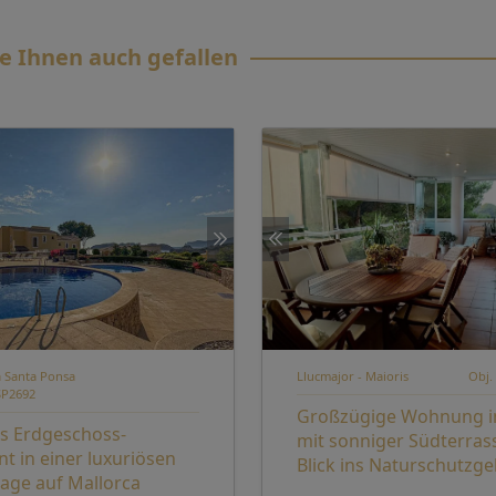
e Ihnen auch gefallen
a Santa Ponsa
Llucmajor - Maioris
Obj.
SP2692
Großzügige Wohnung in
es Erdgeschoss-
mit sonniger Südterras
t in einer luxuriösen
Blick ins Naturschutzge
ge auf Mallorca