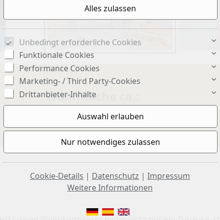
Unbedingt erforderliche Cookies
Funktionale Cookies
Performance Cookies
Marketing- / Third Party-Cookies
Wohnfläche ca.:
Drittanbieter-Inhalte
91 m²
Cookie-Details
|
Datenschutz
|
Impressum
Weitere Informationen
exklusiven Wohnkomplexes bietet nicht nur ein Zuhause, 