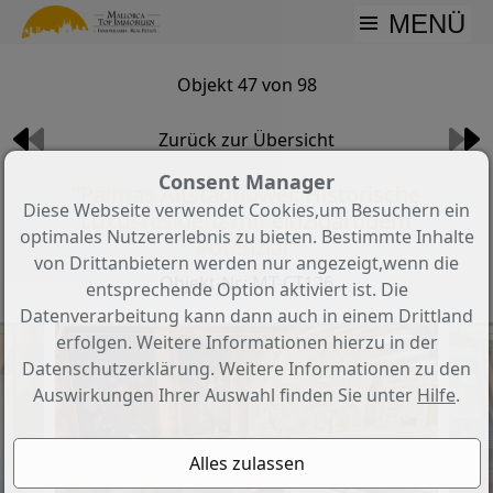
MENÜ
Objekt 47 von 98
Zurück zur Übersicht
Consent Manager
"Palmas Altstadtjuwel: Historische
Diese Webseite verwendet Cookies,um Besuchern ein
Luxusresidenz mit einzigartigem
optimales Nutzererlebnis zu bieten. Bestimmte Inhalte
Potenzial"
von Drittanbietern werden nur angezeigt,wenn die
Objekt-Nr.: MT-CT126
entsprechende Option aktiviert ist. Die
Datenverarbeitung kann dann auch in einem Drittland
erfolgen. Weitere Informationen hierzu in der
Datenschutzerklärung. Weitere Informationen zu den
Auswirkungen Ihrer Auswahl finden Sie unter
Hilfe
.