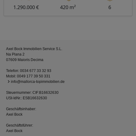
1.290.000 €
420 m²
6
Axel Bock Immobilien Service S.L.
Na Plana 2
07609 Maioris Decima
Telefon:
0034 677 33 32 93
Mobil:
0049 177 39 50 331
info@mallorca-topimmobilien.de
Steuernummer: CIF:B16632630
USt-IdNr.: ESB16632630
Geschäftsinhaber:
Axel Bock
Geschäftsführer:
Axel Bock