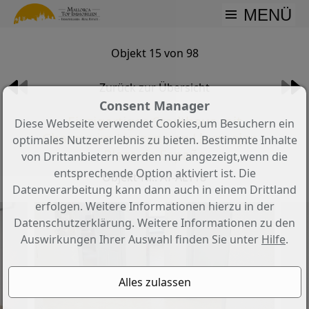
MENÜ
Objekt 15 von 98
Zurück zur Übersicht
Consent Manager
Einzigartiges Stadthaus mit
Diese Webseite verwendet Cookies,um Besuchern ein
Charme im Herzen von Llucmajor –
optimales Nutzererlebnis zu bieten. Bestimmte Inhalte
Plaza de España
von Drittanbietern werden nur angezeigt,wenn die
entsprechende Option aktiviert ist. Die
Objekt-Nr.: AT-AL118
Datenverarbeitung kann dann auch in einem Drittland
erfolgen. Weitere Informationen hierzu in der
Datenschutzerklärung. Weitere Informationen zu den
Auswirkungen Ihrer Auswahl finden Sie unter
Hilfe
.