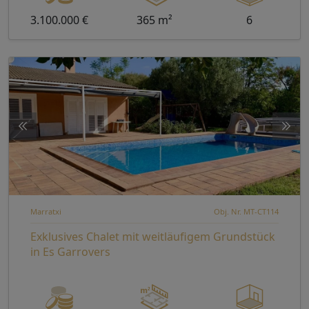
3.100.000 €
365 m²
6
Marratxi
Obj. Nr. MT-CT114
Exklusives Chalet mit weitläufigem Grundstück
in Es Garrovers