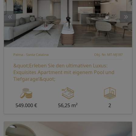
Palma - Santa Catalina
Obj. Nr. MT-MJ187
&quot;Erleben Sie den ultimativen Luxus:
Exquisites Apartment mit eigenem Pool und
Tiefgarage!&quot;
549.000 €
56,25 m²
2