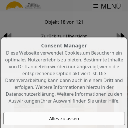
MENÜ
Objekt 18 von 121
Zurück zur Übersicht
Consent Manager
Exklusives Designer-Duplex im
Diese Webseite verwendet Cookies,um Besuchern ein
Herzen der Altstadt von Palma
optimales Nutzererlebnis zu bieten. Bestimmte Inhalte
Objekt-Nr.: MT-CT204
von Drittanbietern werden nur angezeigt,wenn die
entsprechende Option aktiviert ist. Die
Datenverarbeitung kann dann auch in einem Drittland
erfolgen. Weitere Informationen hierzu in der
Datenschutzerklärung. Weitere Informationen zu den
Auswirkungen Ihrer Auswahl finden Sie unter
Hilfe
.