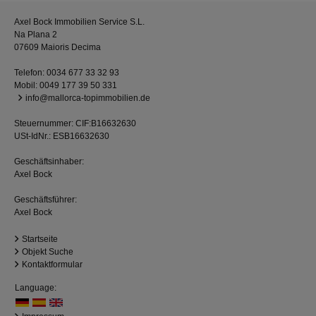
Axel Bock Immobilien Service S.L.
Na Plana 2
07609 Maioris Decima
Telefon:
0034 677 33 32 93
Mobil:
0049 177 39 50 331
info@mallorca-topimmobilien.de
Steuernummer: CIF:B16632630
USt-IdNr.: ESB16632630
Geschäftsinhaber:
Axel Bock
Geschäftsführer:
Axel Bock
Startseite
Objekt Suche
Kontaktformular
Language: