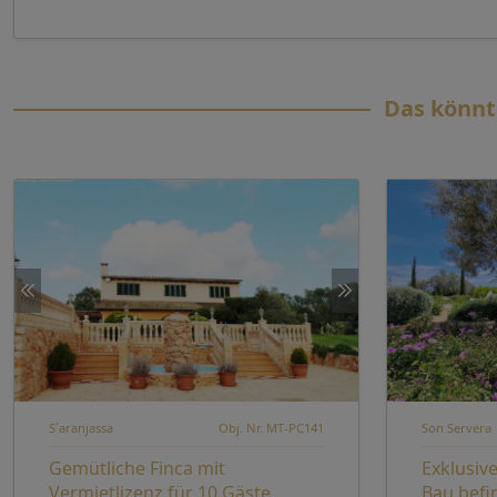
Das könnt
S´aranjassa
Obj. Nr. MT-PC141
Son Servera
Gemütliche Finca mit
Exklusive
Vermietlizenz für 10 Gäste
Bau befi