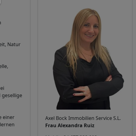
n
it, Natur
lle,
ei
 gesellige
e einer
Axel Bock Immobilien Service S.L.
odernen
Frau Alexandra Ruiz