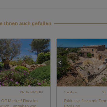
e Ihnen auch gefallen
Obj. Nr. MT-TN101
Son Macia
Obj.
 Off Market! Finca im
Exklusive Finca mit Tenn
ndlich, umgeben von
Pool und