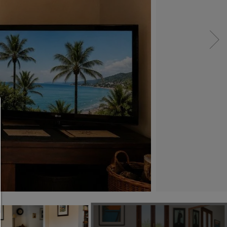
Consent Manager
HILFE
Um fortfahren zu können,müssen Sie eine Cook
Auswahl treffen. Nachfolgend erhalten Sie ein
Erläuterung der verschiedenen Optionen und ih
Bedeutung.
Alles zulassen:
Jedes Cookie wie z.B. Tracking- und Analytische-Co