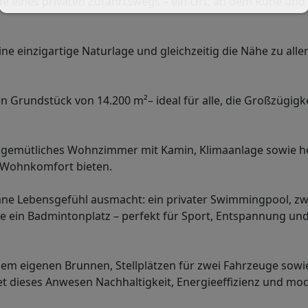
 eines privaten Zufahrtswegs – ein Ort, an dem Ruhe und
ne einzigartige Naturlage und gleichzeitig die Nähe zu alle
Grundstück von 14.200 m²– ideal für alle, die Großzügigke
 gemütliches Wohnzimmer mit Kamin, Klimaanlage sowie he
 Wohnkomfort bieten.
rane Lebensgefühl ausmacht: ein privater Swimmingpool, zw
e ein Badmintonplatz – perfekt für Sport, Entspannung und
nem eigenen Brunnen, Stellplätzen für zwei Fahrzeuge sowi
det dieses Anwesen Nachhaltigkeit, Energieeffizienz und m