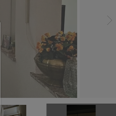
Administradores de consentimiento
AYUDA
Para continuar,debe hacer una selección de cooki
continuación encontrará una explicación de las dif
opciones y su significado.
permitir todo:
Cualquier cookie,como cookies de seguimiento y an
y contenido de terceros.
permitir selección:
Solo se permite el contenido de terceros o los tip
cookies que haya marcado en las casillas de verific