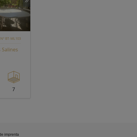
 Nº BT-ML103
 Salines
7
de imprenta