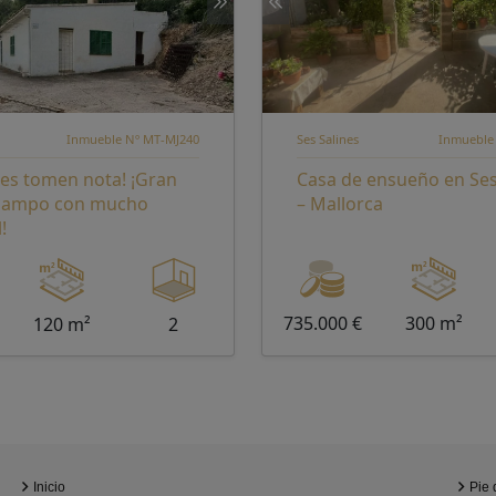
Inmueble Nº MT-MJ240
Ses Salines
Inmueble
res tomen nota! ¡Gran
Casa de ensueño en Ses
 campo con mucho
– Mallorca
!
735.000 €
300 m²
120 m²
2
Inicio
Pie 