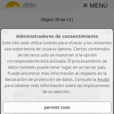
MENÚ
Objeto 99 de 121
Volver al resumen
Administradores de consentimiento
Este sitio web utiliza cookies para ofrecer a los visitantes
Primera ocupación. Condominio
una experiencia de usuario óptima. Ciertos contenidos
exclusivo en Parc des Estaciones
de terceros solo se muestran si la opción
Referencia: MT-MJ223
correspondiente está activada. El procesamiento de
datos también puede tener lugar en un tercer país.
Puede encontrar más información al respecto en la
declaración de protección de datos. Consulte la
Ayuda
para obtener más información sobre las implicaciones
de su elección..