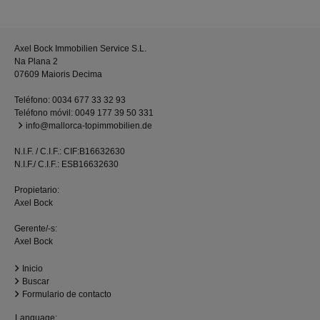
Axel Bock Immobilien Service S.L.
Na Plana 2
07609 Maioris Decima
Teléfono:
0034 677 33 32 93
Teléfono móvil:
0049 177 39 50 331
info@mallorca-topimmobilien.de
N.I.F. / C.I.F.: CIF:B16632630
N.I.F./ C.I.F.: ESB16632630
Propietario:
Axel Bock
Gerente/-s:
Axel Bock
Inicio
Buscar
Formulario de contacto
Language: