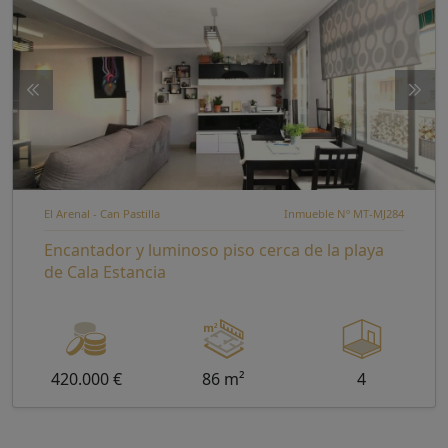
El Arenal - Can Pastilla
Inmueble Nº MT-MJ284
Encantador y luminoso piso cerca de la playa
de Cala Estancia
420.000 €
86 m²
4