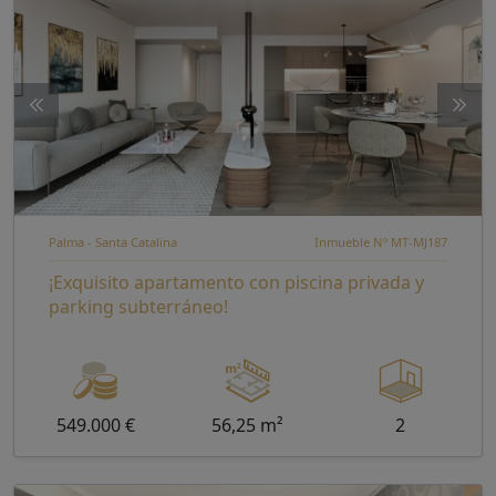
Palma - Santa Catalina
Inmueble Nº MT-MJ187
¡Exquisito apartamento con piscina privada y
parking subterráneo!
549.000 €
56,25 m²
2