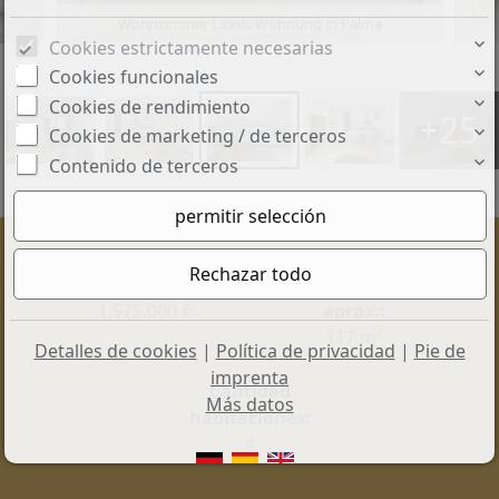
Wohnzimmer Luxus Wohnung in Palma
Cookies estrictamente necesarias
Cookies funcionales
Cookies de rendimiento
+25
Cookies de marketing / de terceros
Contenido de terceros
Precio:
Superficie útil
1.575.000 €
aprox.:
117 m²
Detalles de cookies
|
Política de privacidad
|
Pie de
imprenta
Cantidad
Más datos
habitaciones:
4