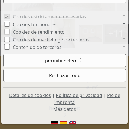
Cookies estrictamente necesarias
Cookies funcionales
+11
Cookies de rendimiento
Cookies de marketing / de terceros
Contenido de terceros
Precio:
Superficie útil
160.000 €
aprox.:
80 m²
Detalles de cookies
|
Política de privacidad
|
Pie de
Cantidad
imprenta
habitaciones:
Más datos
3