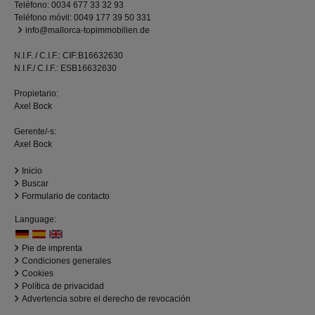
Teléfono:
0034 677 33 32 93
Teléfono móvil:
0049 177 39 50 331
info@mallorca-topimmobilien.de
N.I.F. / C.I.F.: CIF:B16632630
N.I.F./ C.I.F.: ESB16632630
Propietario:
Axel Bock
Gerente/-s:
Axel Bock
Inicio
Buscar
Formulario de contacto
Language:
Pie de imprenta
Condiciones generales
Cookies
Política de privacidad
Advertencia sobre el derecho de revocación