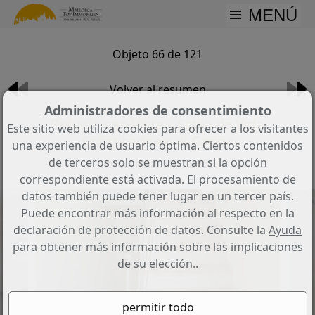
MENÚ
Objeto 66 de 121
Volver al resumen
Administradores de consentimiento
Refugio con Vista – Estilo de Vida
Este sitio web utiliza cookies para ofrecer a los visitantes
Sofisticado en el Caribe
una experiencia de usuario óptima. Ciertos contenidos
de terceros solo se muestran si la opción
Referencia: MT-AB239
correspondiente está activada. El procesamiento de
datos también puede tener lugar en un tercer país.
Puede encontrar más información al respecto en la
declaración de protección de datos. Consulte la
Ayuda
para obtener más información sobre las implicaciones
de su elección..