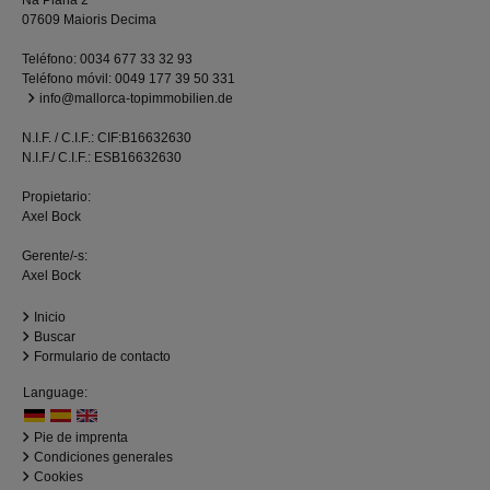
07609 Maioris Decima
Teléfono:
0034 677 33 32 93
Teléfono móvil:
0049 177 39 50 331
info@mallorca-topimmobilien.de
N.I.F. / C.I.F.: CIF:B16632630
N.I.F./ C.I.F.: ESB16632630
Propietario:
Axel Bock
Gerente/-s:
Axel Bock
Inicio
Buscar
Formulario de contacto
Language:
Pie de imprenta
Condiciones generales
Cookies