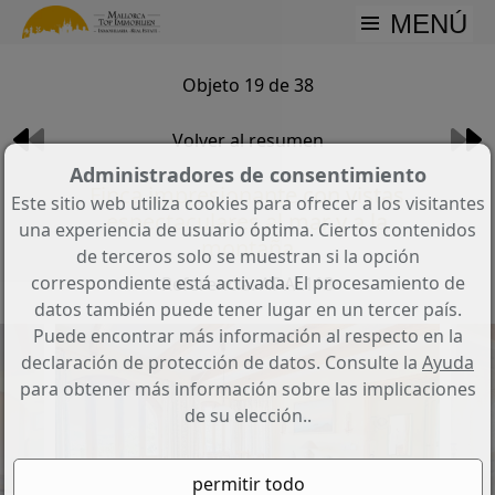
MENÚ
Objeto 19 de 38
Volver al resumen
Administradores de consentimiento
Finca impresionante con vistas
Este sitio web utiliza cookies para ofrecer a los visitantes
espectaculares al mar y a la
una experiencia de usuario óptima. Ciertos contenidos
montaña
de terceros solo se muestran si la opción
correspondiente está activada. El procesamiento de
Referencia: AT-AL113
datos también puede tener lugar en un tercer país.
Puede encontrar más información al respecto en la
declaración de protección de datos. Consulte la
Ayuda
para obtener más información sobre las implicaciones
de su elección..