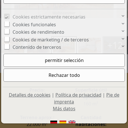
Wohnzimmer
Cookies estrictamente necesarias
Cookies funcionales
Cookies de rendimiento
Cookies de marketing / de terceros
+12
Contenido de terceros
Precio:
Superficie útil
Detalles de cookies
|
Política de privacidad
|
Pie de
1.800.000 €
aprox.:
imprenta
160 m²
Más datos
Terreno aprox.:
Cantidad
22.000 m²
habitaciones: