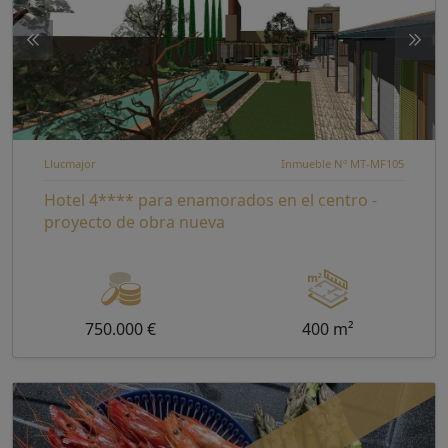
Llucmajor
Inmueble Nº MT-MF105
Hotel 4**** para enamorados en el centro -
proyecto de obra nueva
750.000 €
400 m²