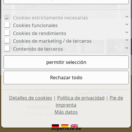
Büro
Cookies estrictamente necesarias
Cookies funcionales
Cookies de rendimiento
Cookies de marketing / de terceros
+2
Contenido de terceros
Precio del alquiler
Superficie total:
Detalles de cookies
|
Política de privacidad
|
Pie de
con gastos
110 m²
imprenta
incluidos:
Más datos
950 € por mes
Superficie de