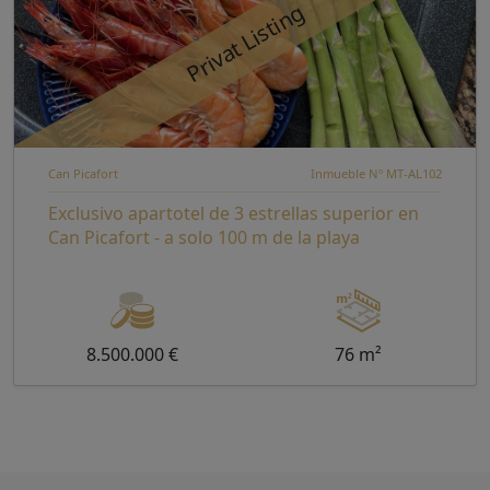
Privat Listing
Can Picafort
Inmueble Nº MT-AL102
Exclusivo apartotel de 3 estrellas superior en
Can Picafort - a solo 100 m de la playa
8.500.000 €
76 m²