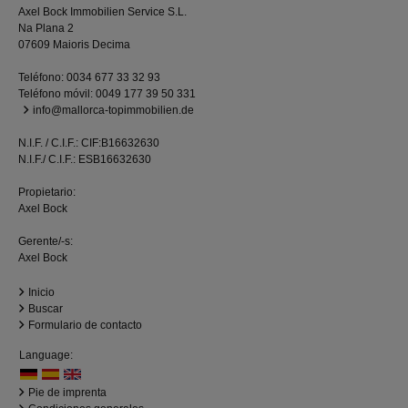
Axel Bock Immobilien Service S.L.
Na Plana 2
07609 Maioris Decima
Teléfono:
0034 677 33 32 93
Teléfono móvil:
0049 177 39 50 331
info@mallorca-topimmobilien.de
N.I.F. / C.I.F.: CIF:B16632630
N.I.F./ C.I.F.: ESB16632630
Propietario:
Axel Bock
Gerente/-s:
Axel Bock
Inicio
Buscar
Formulario de contacto
Language:
Pie de imprenta