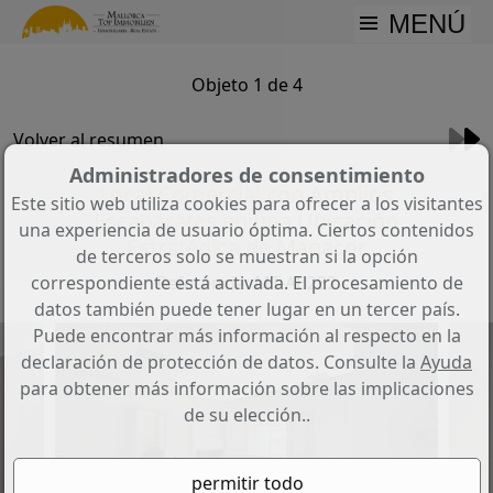
MENÚ
Objeto 1 de 4
Volver al resumen
Administradores de consentimiento
Local Comercial con Amplios
Este sitio web utiliza cookies para ofrecer a los visitantes
Escaparates en una Ubicación
una experiencia de usuario óptima. Ciertos contenidos
Estratégica de Manacor
de terceros solo se muestran si la opción
correspondiente está activada. El procesamiento de
Referencia: MT-AB232
datos también puede tener lugar en un tercer país.
Puede encontrar más información al respecto en la
declaración de protección de datos. Consulte la
Ayuda
para obtener más información sobre las implicaciones
de su elección..