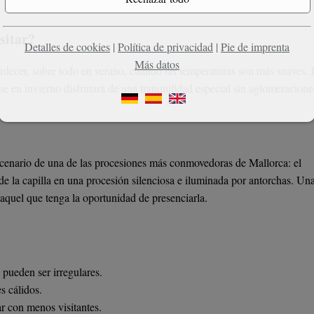
sitar?
Detalles de cookies
|
Política de privacidad
|
Pie de imprenta
Más datos
decer, sobre todo en verano, cuando las temperaturas son más suaves. 
ue en invierno disfrutará de una tranquilidad especial sin aglomeracione
scenario de una de las procesiones más conmovedoras de Mallorca: el
 la capilla en una procesión silenciosa e iluminada por antorchas. Un
aquel que tenga la oportunidad de presenciarla.
pueden ser irregulares.
s cálidos.
ar con menos visitantes.