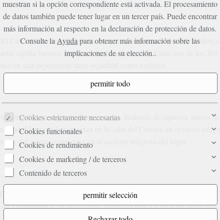
muestran si la opción correspondiente está activada. El procesamiento
de datos también puede tener lugar en un tercer país. Puede encontrar
más información al respecto en la declaración de protección de datos.
El Calvari", son uno de los monumentos más reconocibles de Pollença
Consulte la
Ayuda
para obtener más información sobre las
eña capilla barroca situada en la cima del monte. Cada uno de los 365
implicaciones de su elección..
enso en una experiencia tanto espiritual como escénica.
te este esfuerzo el que le da su encanto. Rodeado de cipreses, muros de
Cookies estrictamente necesarias
í mismo. El recorrido comienza en la calle del Calvari, en el casco antig
Cookies funcionales
ones del viacrucis que marcan el carácter religioso del lugar.
Cookies de rendimiento
Cookies de marketing / de terceros
Contenido de terceros
sde la explanada frente a la capilla, podrá disfrutar de una vista
 de Tramuntana y, en días claros, incluso el mar. Es un lugar ideal para