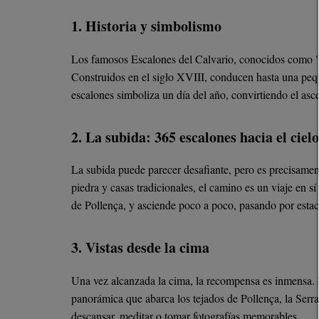
1. Historia y simbolismo
Los famosos Escalones del Calvario, conocidos como "
Construidos en el siglo XVIII, conducen hasta una pequ
escalones simboliza un día del año, convirtiendo el asc
2. La subida: 365 escalones hacia el cielo
La subida puede parecer desafiante, pero es precisamen
piedra y casas tradicionales, el camino es un viaje en s
de Pollença, y asciende poco a poco, pasando por estaci
3. Vistas desde la cima
Una vez alcanzada la cima, la recompensa es inmensa. De
panorámica que abarca los tejados de Pollença, la Serra
descansar, meditar o tomar fotografías memorables.