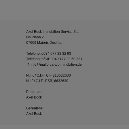
Axel Bock Immobilien Service S.L.
Na Plana 2
07609 Maioris Decima
Teléfono:
0034 677 33 32 93
Teléfono móvil:
0049 177 39 50 331
info@mallorca-topimmobilien.de
N.I.F. / C.I.F.: CIF:B16632630
N.I.F./ C.I.F.: ESB16632630
Propietario:
Axel Bock
Gerente/-s:
Axel Bock