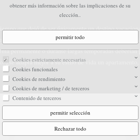
obtener más información sobre las implicaciones de su
elección..
iempo que dejó de ser únicamente un destino vacacional
mediterráneo relajado y una nueva sensación de hogar. S
orma permanente o durante largas temporadas deberían 
Cookies estrictamente necesarias
: ¿se adapta mejor a su estilo de vida un apartamento, 
Cookies funcionales
Cookies de rendimiento
Cookies de marketing / de terceros
Contenido de terceros