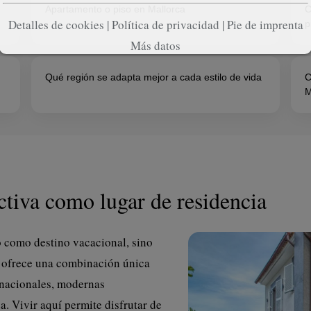
Apartamento o piso en Mallorca
C
Detalles de cookies
|
Política de privacidad
|
Pie de imprenta
p
Más datos
Qué región se adapta mejor a cada estilo de vida
C
M
ctiva como lugar de residencia
 como destino vacacional, sino
a ofrece una combinación única
rnacionales, modernas
a. Vivir aquí permite disfrutar de