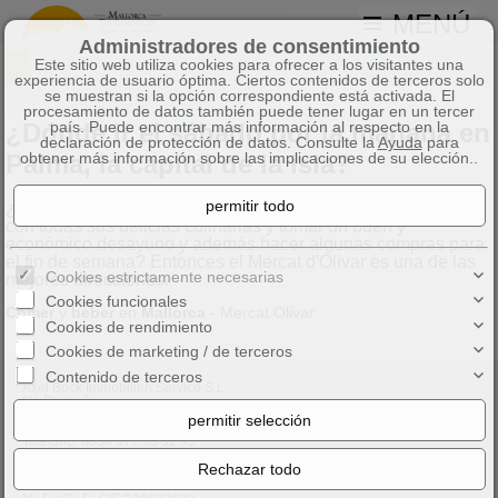
MENÚ
Administradores de consentimiento
Este sitio web utiliza cookies para ofrecer a los visitantes una
experiencia de usuario óptima. Ciertos contenidos de terceros solo
se muestran si la opción correspondiente está activada. El
procesamiento de datos también puede tener lugar en un tercer
¿Dónde ir el sábado por la mañana en
país. Puede encontrar más información al respecto en la
declaración de protección de datos. Consulte la
Ayuda
para
Palma, la capital de la isla?
obtener más información sobre las implicaciones de su elección..
¿Le gustaría disfrutar del ambiente de un mercado mayorista
con todas sus delicias culinarias y tomar un buen y
económico desayuno y además hacer algunas compras para
el fin de semana? Entonces el Mercat d'Olivar es una de las
Cookies estrictamente necesarias
mejores direcciones.
Cookies funcionales
Comer
y
beber
en
Mallorca
- Mercat Olivar
Cookies de rendimiento
Cookies de marketing / de terceros
Contenido de terceros
Axel Bock Immobilien Service S.L.
Na Plana 2
07609 Maioris Decima
Teléfono:
0034 677 33 32 93
Teléfono móvil:
0049 177 39 50 331
info@mallorca-topimmobilien.de