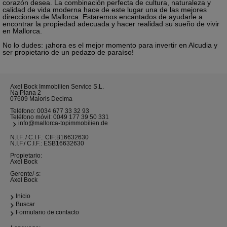
corazón desea. La combinación perfecta de cultura, naturaleza y
calidad de vida moderna hace de este lugar una de las mejores
direcciones de Mallorca. Estaremos encantados de ayudarle a
encontrar la propiedad adecuada y hacer realidad su sueño de vivir
en Mallorca.
No lo dudes: ¡ahora es el mejor momento para invertir en Alcudia y
ser propietario de un pedazo de paraíso!
Axel Bock Immobilien Service S.L.
Na Plana 2
07609 Maioris Decima
Teléfono:
0034 677 33 32 93
Teléfono móvil:
0049 177 39 50 331
info@mallorca-topimmobilien.de
N.I.F. / C.I.F.: CIF:B16632630
N.I.F./ C.I.F.: ESB16632630
Propietario:
Axel Bock
Gerente/-s:
Axel Bock
Inicio
Buscar
Formulario de contacto