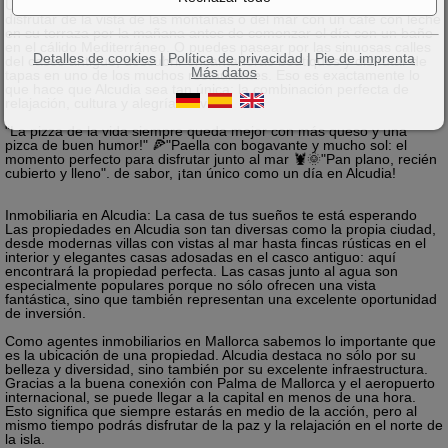
Un día en Alcudia se siente como un día en el paraíso. Imagínese
disfrutar de la vista de las montañas o del mar con un café con leche
en su terraza por la mañana antes de comenzar el día con un baño
en el cálido Mediterráneo. O puedes pasear por las sinuosas calles
Detalles de cookies
|
Política de privacidad
|
Pie de imprenta
del casco antiguo, descubrir encantadoras boutiques y disfrutar de
Más datos
tapas en uno de los muchos restaurantes. Eso es exactamente lo
que hace que Alcudia sea tan única: la combinación perfecta de
relajación, cultura y alegría de vivir.
"La pizza de la vida siempre queda mejor con más queso y una
pizca de buen humor!" 🍕"Paella con bogavante y mucho sol: el
momento perfecto para disfrutar junto al mar 🦞🌞"Pan plano, recién
cubierto y lleno". de sabor, ¡tan único como un día en Alcudia!
Inmobiliaria en Alcudia: La casa de tus sueños te está esperando
Las propiedades en Alcudia son tan diversas como la propia ciudad,
desde modernas villas con vistas al mar hasta fincas rústicas en el
interior y elegantes casas adosadas en el casco antiguo: aquí
encontrará la propiedad perfecta. Las casas junto al agua son
especialmente populares porque no sólo ofrecen una vista
fantástica, sino que también representan una excelente oportunidad
de inversión.
Como agentes inmobiliarios en Mallorca sabemos lo importante que
es la ubicación de una propiedad. Alcudia destaca no sólo por su
belleza y diversidad, sino también por su excelente infraestructura.
Gracias a la buena conexión con Palma de Mallorca y el aeropuerto
internacional, se puede llegar a la capital en menos de una hora.
Esto significa que siempre estarás en medio de la acción, pero al
mismo tiempo podrás disfrutar de la paz y la relajación en el norte de
la isla.