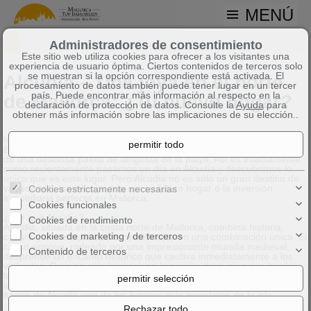
MENÚ
Administradores de consentimiento
Este sitio web utiliza cookies para ofrecer a los visitantes una
experiencia de usuario óptima. Ciertos contenidos de terceros solo
se muestran si la opción correspondiente está activada. El
Alcudia – Una joya en el norte
procesamiento de datos también puede tener lugar en un tercer
país. Puede encontrar más información al respecto en la
de Mallorca: ¿Tu nuevo hogar?
declaración de protección de datos. Consulte la
Ayuda
para
obtener más información sobre las implicaciones de su elección..
Imagínate: un perfecto día de verano, las aguas turquesas de la
Bahía de Alcudia brillando bajo el sol mientras disfrutas con amigos
de una deliciosa paella de langosta en la playa. Así es exactamente
como recientemente pasamos un día en Alcudia y descubrimos lo
único que es este lugar. Pero Alcudia no es sólo un gran destino de
vacaciones: también podría ser su futuro hogar o la inversión
Cookies estrictamente necesarias
inmobiliaria perfecta en Mallorca.
Cookies funcionales
¿Por qué Alcúdia?
Cookies de rendimiento
Alcudia, situada en la costa norte de Mallorca, combina historia,
Cookies de marketing / de terceros
cultura y una naturaleza impresionante en una combinación única. El
casco antiguo, rodeado por una impresionante muralla medieval,
Contenido de terceros
desprende un encanto histórico que cautiva inmediatamente a los
visitantes. Pero no sólo impresiona la arquitectura, sino que también
la ubicación es inmejorable. La playa de arena de un kilómetro de
longitud, el agua cristalina y el clima templado durante todo el año
hacen de Alcudia uno de los lugares más populares de la isla.