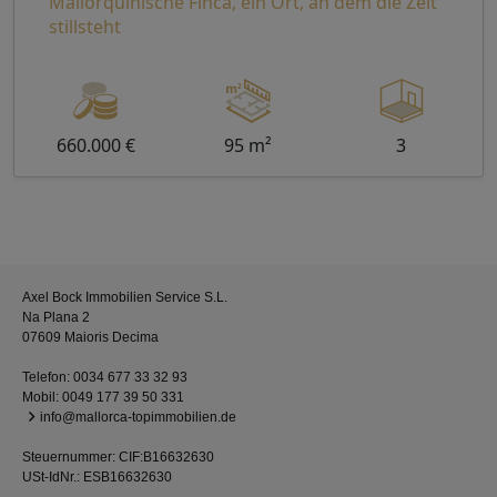
Mallorquinische Finca, ein Ort, an dem die Zeit
stillsteht
660.000 €
95 m²
3
Axel Bock Immobilien Service S.L.
Na Plana 2
07609 Maioris Decima
Telefon:
0034 677 33 32 93
Mobil:
0049 177 39 50 331
info@mallorca-topimmobilien.de
Steuernummer: CIF:B16632630
USt-IdNr.: ESB16632630