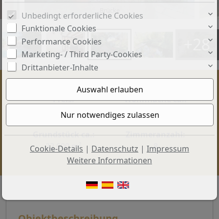
Brücke
Unbedingt erforderliche Cookies
Funktionale Cookies
+28
Performance Cookies
Marketing- / Third Party-Cookies
Drittanbieter-Inhalte
Preis:
Wohnfläche ca.:
3.500.000 €
631 m²
Grundstück ca.:
Zimmeranzahl:
22.000 m²
8
Cookie-Details
|
Datenschutz
|
Impressum
Weitere Informationen
Objektbeschreibung