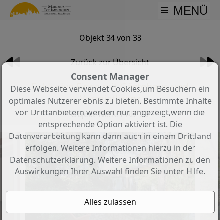
MENÜ
Objekt 34 von 38
Zurück zur Übersicht
Consent Manager
Exklusive Finca mit Gästehaus und
Diese Webseite verwendet Cookies,um Besuchern ein
Vermietlizenz
optimales Nutzererlebnis zu bieten. Bestimmte Inhalte
von Drittanbietern werden nur angezeigt,wenn die
Objekt-Nr.: MT-AB129
entsprechende Option aktiviert ist. Die
Datenverarbeitung kann dann auch in einem Drittland
erfolgen. Weitere Informationen hierzu in der
Datenschutzerklärung. Weitere Informationen zu den
Auswirkungen Ihrer Auswahl finden Sie unter
Hilfe
.