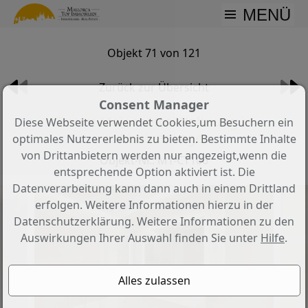
MENÜ
Objekt 71 von 121
Zurück zur Übersicht
Consent Manager
Traum Maisonette-Wohnung in
Diese Webseite verwendet Cookies,um Besuchern ein
exklusiver Lage
optimales Nutzererlebnis zu bieten. Bestimmte Inhalte
von Drittanbietern werden nur angezeigt,wenn die
Objekt-Nr.: MT-CT106
entsprechende Option aktiviert ist. Die
Datenverarbeitung kann dann auch in einem Drittland
erfolgen. Weitere Informationen hierzu in der
Datenschutzerklärung. Weitere Informationen zu den
Auswirkungen Ihrer Auswahl finden Sie unter
Hilfe
.