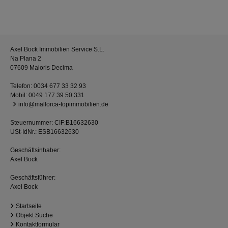
Axel Bock Immobilien Service S.L.
Na Plana 2
07609 Maioris Decima
Telefon:
0034 677 33 32 93
Mobil:
0049 177 39 50 331
info@mallorca-topimmobilien.de
Steuernummer: CIF:B16632630
USt-IdNr.: ESB16632630
Geschäftsinhaber:
Axel Bock
Geschäftsführer:
Axel Bock
Startseite
Objekt Suche
Kontaktformular