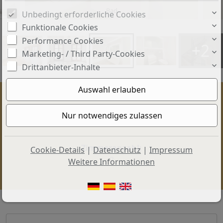
Bad
Unbedingt erforderliche Cookies
Funktionale Cookies
Performance Cookies
+2
Marketing- / Third Party-Cookies
Drittanbieter-Inhalte
Preis:
Wohnfläche ca.:
1.995.000 €
165 m²
Zimmeranzahl:
Cookie-Details
|
Datenschutz
|
Impressum
2
Weitere Informationen