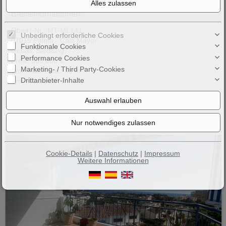
7
Basisinformationen:
Objekt-Nr.: MT-ML141
Unbedingt erforderliche Cookies
07015 Palma - Cala Mayor
Funktionale Cookies
Gebiet: Siedlung
Performance Cookies
Preis: 360.000 €
Marketing- / Third Party-Cookies
Wohnfläche ca.: 46 m²
Drittanbieter-Inhalte
Zimmeranzahl: 2
Exquisite Dachgeschosswohnung mit Meerblick – Ein Traumobjekt
Cookie-Details
|
Datenschutz
|
Impressum
Weitere Informationen