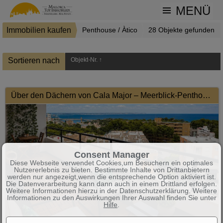
MENÜ
Immobilien kaufen
Penthouse / Àtico
28 Objekte gefunden
Sortieren nach
Objekt-Nr. ↑
Über den Dächern von Cala Major – Meerblick-Penthouse
Consent Manager
Diese Webseite verwendet Cookies,um Besuchern ein optimales
Nutzererlebnis zu bieten. Bestimmte Inhalte von Drittanbietern
werden nur angezeigt,wenn die entsprechende Option aktiviert ist.
Die Datenverarbeitung kann dann auch in einem Drittland erfolgen.
Weitere Informationen hierzu in der Datenschutzerklärung. Weitere
Informationen zu den Auswirkungen Ihrer Auswahl finden Sie unter
Hilfe
.