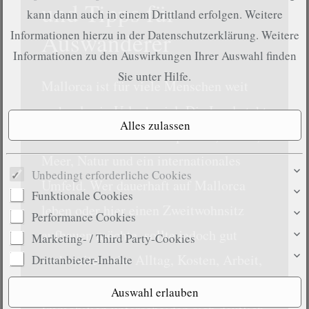
und Tipps für
kann dann auch in einem Drittland erfolgen. Weitere
Auswanderer
Informationen hierzu in der Datenschutzerklärung. Weitere
Informationen zu den Auswirkungen Ihrer Auswahl finden
Sie unter
Hilfe
.
Mallorca ist für viele Menschen weit
mehr als ein Urlaubsziel. Die Insel steht
für mediterrane Lebensqualität, Sonne,
Meer, Natur und ein internationales
Unbedingt erforderliche Cookies
Umfeld. Wer dauerhaft auf Mallorca
Funktionale Cookies
leben oder hier einen Zweitwohnsitz
Performance Cookies
aufbauen möchte, sollte jedoch gut
Marketing- / Third Party-Cookies
vorbereitet sein. Alltag, Kosten, Arbeit,
Drittanbieter-Inhalte
Gesundheit, Wohnortwahl und