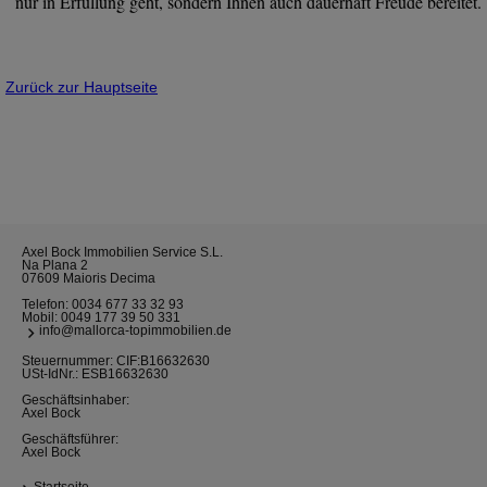
nur in Erfüllung geht, sondern Ihnen auch dauerhaft Freude bereitet.
Zurück zur Hauptseite
Axel Bock Immobilien Service S.L.
Na Plana 2
07609 Maioris Decima
Telefon:
0034 677 33 32 93
Mobil:
0049 177 39 50 331
info@mallorca-topimmobilien.de
Steuernummer: CIF:B16632630
USt-IdNr.: ESB16632630
Geschäftsinhaber:
Axel Bock
Geschäftsführer:
Axel Bock