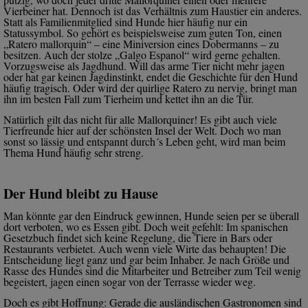
Vierbeiner hat. Dennoch ist das Verhältnis zum Haustier ein anderes.
Statt als Familienmitglied sind Hunde hier häufig nur ein
Statussymbol. So gehört es beispielsweise zum guten Ton, einen
„Ratero mallorquin“ – eine Miniversion eines Dobermanns – zu
besitzen. Auch der stolze „Galgo Espanol“ wird gerne gehalten.
Vorzugsweise als Jagdhund. Will das arme Tier nicht mehr jagen
oder hat gar keinen Jagdinstinkt, endet die Geschichte für den Hund
häufig tragisch. Oder wird der quirlige Ratero zu nervig, bringt man
ihn im besten Fall zum Tierheim und kettet ihn an die Tür.
Natürlich gilt das nicht für alle Mallorquiner! Es gibt auch viele
Tierfreunde hier auf der schönsten Insel der Welt. Doch wo man
sonst so lässig und entspannt durch´s Leben geht, wird man beim
Thema Hund häufig sehr streng.
Der Hund bleibt zu Hause
Man könnte gar den Eindruck gewinnen, Hunde seien per se überall
dort verboten, wo es Essen gibt. Doch weit gefehlt: Im spanischen
Gesetzbuch findet sich keine Regelung, die Tiere in Bars oder
Restaurants verbietet. Auch wenn viele Wirte das behaupten! Die
Entscheidung liegt ganz und gar beim Inhaber. Je nach Größe und
Rasse des Hundes sind die Mitarbeiter und Betreiber zum Teil wenig
begeistert, jagen einen sogar von der Terrasse wieder weg.
Doch es gibt Hoffnung: Gerade die ausländischen Gastronomen sind