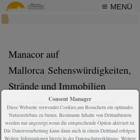
MENÜ
Manacor auf
Mallorca Sehenswürdigkeiten,
Strände und Immobilien
Consent Manager
Die Lage von Manacor und was die Stadt so besonders macht
Diese Webseite verwendet Cookies,um Besuchern ein optimales
Mallorquinische Geschichte, Tradition und Handwerk
Nutzererlebnis zu bieten. Bestimmte Inhalte von Drittanbietern
Die wichtigsten Sehenswürdigkeiten zwischen Altstadt und Küste
werden nur angezeigt,wenn die entsprechende Option aktiviert ist.
Freizeitaktivitäten, Natur und Sport für jede Jahreszeit
Die Datenverarbeitung kann dann auch in einem Drittland erfolgen.
Feste, Märkte und Veranstaltungen
Weitere Informationen hierzu in der Datenschutzerklärung. Weitere