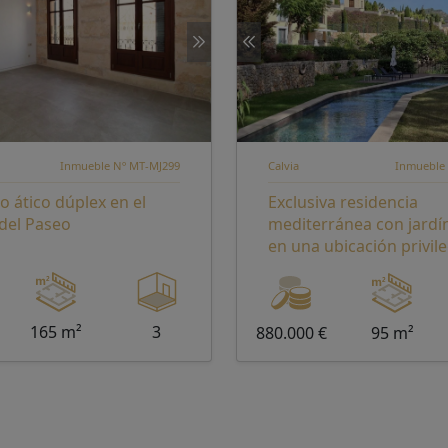
Inmueble Nº MT-MJ299
Calvia
Inmueble
o ático dúplex en el
Exclusiva residencia
del Paseo
mediterránea con jardí
en una ubicación privil
165 m²
3
880.000 €
95 m²