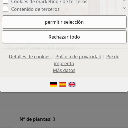
Cookies de marketing / de terceros
Contenido de terceros
Superficie útil aprox.:
184 m²
Detalles de cookies
|
Política de privacidad
|
Pie de
imprenta
Más datos
N° de plantas
: 3