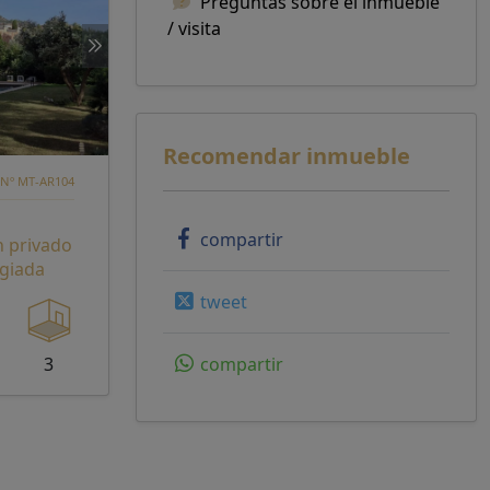
Preguntas sobre el inmueble
/ visita
Recomendar inmueble
 Nº MT-AR104
compartir
n privado
egiada
tweet
3
compartir