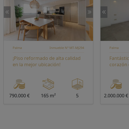
Palma
Inmueble Nº MT-MJ294
Palma
¡Piso reformado de alta calidad
Fantástic
en la mejor ubicación!
corazón 
790.000 €
165 m²
5
2.000.000 €