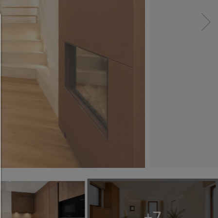
Administradores de consentimiento
AYUDA
Para continuar,debe hacer una selección de cooki
continuación encontrará una explicación de las dif
opciones y su significado.
permitir todo:
Cualquier cookie,como cookies de seguimiento y an
y contenido de terceros.
permitir selección:
Solo se permite el contenido de terceros o los tip
cookies que haya marcado en las casillas de verific
Rechazar todo:
+7