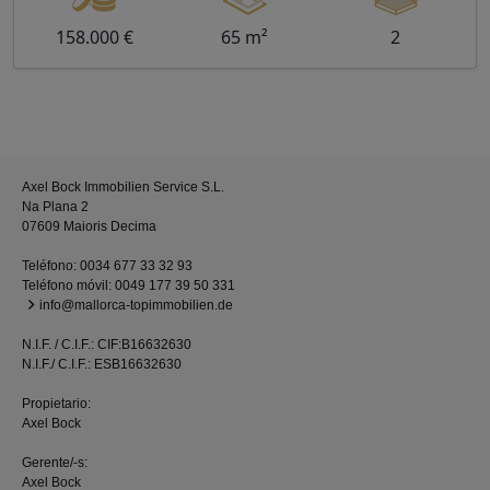
158.000 €
65 m²
2
Axel Bock Immobilien Service S.L.
Na Plana 2
07609 Maioris Decima
Teléfono:
0034 677 33 32 93
Teléfono móvil:
0049 177 39 50 331
info@mallorca-topimmobilien.de
N.I.F. / C.I.F.: CIF:B16632630
N.I.F./ C.I.F.: ESB16632630
Propietario:
Axel Bock
Gerente/-s:
Axel Bock