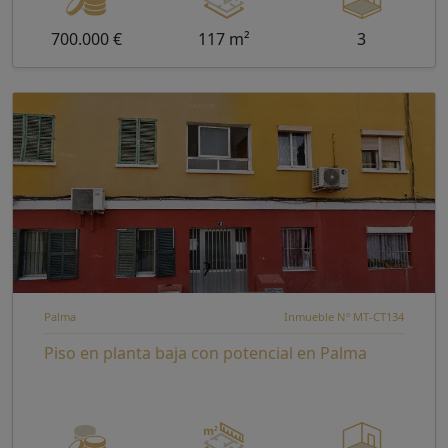
700.000 €
117 m²
3
Palma
Inmueble Nº MT-CT134
Piso en planta baja con potencial en Palma