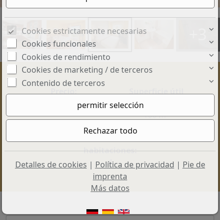
+3
Cookies estrictamente necesarias
Cookies funcionales
Cookies de rendimiento
Cookies de marketing / de terceros
Contenido de terceros
Precio:
Superficie útil
385.000 €
aprox.:
100 m²
Cantidad
habitaciones:
4
Detalles de cookies
|
Política de privacidad
|
Pie de
imprenta
Más datos