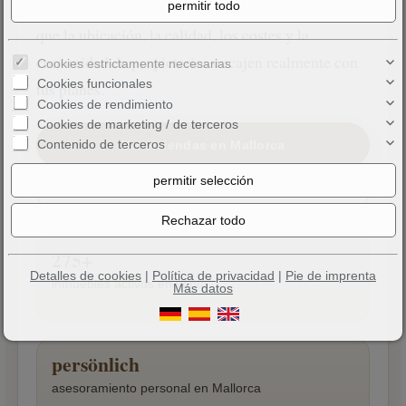
flexible y una perspectiva a largo plazo, siempre
que la ubicación, la calidad, los costes y la
comunidad de propietarios encajen realmente con
Cookies estrictamente necesarias
Cookies funcionales
tus planes.
Cookies de rendimiento
Cookies de marketing / de terceros
Contenido de terceros
Ver viviendas en Mallorca
Recibir asesoramiento personal
275+
Detalles de cookies
|
Política de privacidad
|
Pie de imprenta
inmuebles activos en venta
Más datos
persönlich
asesoramiento personal en Mallorca