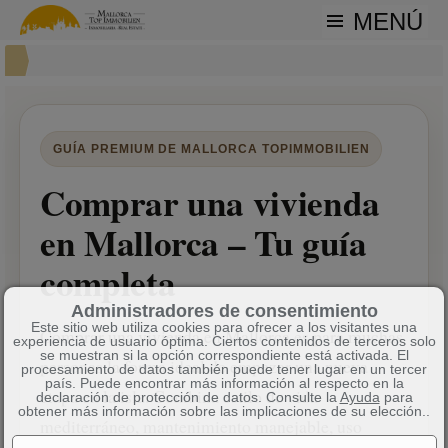
MENÚ
GUÍA PREMIUM DE MALLORCA TOPIMMOBILIEN
Comprar una vivienda
en Mallorca – Tu guía
completa
Administradores de consentimiento
Este sitio web utiliza cookies para ofrecer a los visitantes una
Comprar una vivienda en Mallorca es para muchas
experiencia de usuario óptima. Ciertos contenidos de terceros solo
se muestran si la opción correspondiente está activada. El
personas la forma ideal de empezar una nueva
procesamiento de datos también puede tener lugar en un tercer
país. Puede encontrar más información al respecto en la
etapa en la isla. Combina estilo de vida
declaración de protección de datos. Consulte la
Ayuda
para
obtener más información sobre las implicaciones de su elección..
mediterráneo, mantenimiento manejable, uso