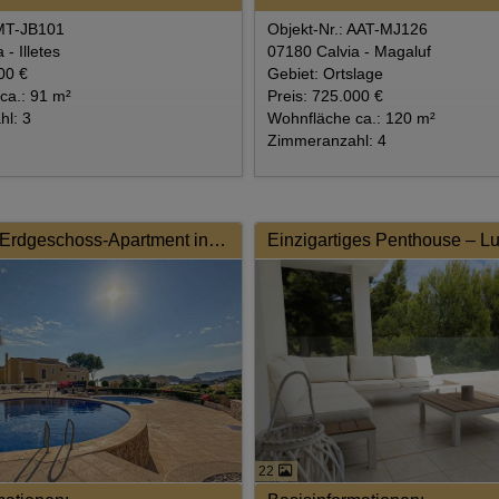
 MT-JB101
Objekt-Nr.: AAT-MJ126
- Illetes
07180 Calvia - Magaluf
00 €
Gebiet: Ortslage
ca.: 91 m²
Preis: 725.000 €
l: 3
Wohnfläche ca.: 120 m²
Zimmeranzahl: 4
Exquisites Erdgeschoss-Apartment in einer luxuriösen Wohnanlage auf Mallorca
22