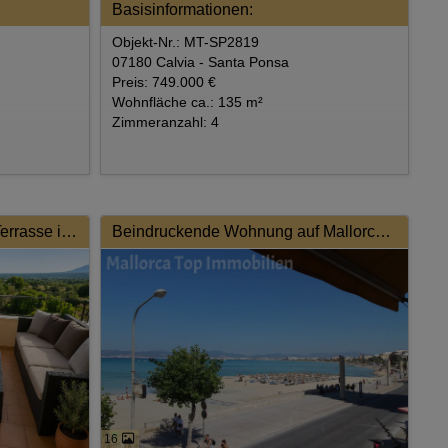
Basisinformationen:
Objekt-Nr.: MT-SP2819
07180 Calvia - Santa Ponsa
Preis: 749.000 €
Wohnfläche ca.: 135 m²
Zimmeranzahl: 4
Bezugsfertige Wohnung mit Terrasse im Herzen von Costitx
Beindruckende Wohnung auf Mallorca in El Arenal 1. Meereslinie
16