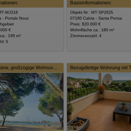
mationen:
Basisinformationen:
 MT-MJ318
Objekt-Nr.: MT-SP2825
 - Portals Nous
07180 Calvia - Santa Ponsa
chgebiet
Preis: 820.000 €
.000 €
Wohnfläche ca.: 180 m²
ca.: 199 m²
Zimmeranzahl: 4
l: 5
Wunderschöne, großzügige Wohnung zur Miete in Colònia de Sant Jordi – nur wenige Schritte vom Meer entfernt
Zu vermieten!
10