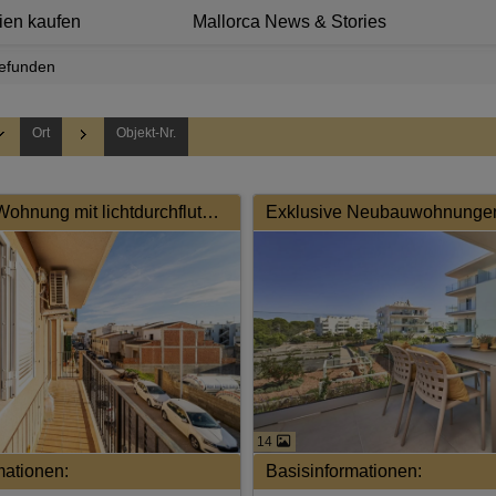
ien kaufen
Mallorca News & Stories
gefunden
Ort
Objekt-Nr.
Exklusive Wohnung mit lichtdurchfluteter Raumharmonie und hochwertiger Ausstattung
14
mationen:
Basisinformationen: