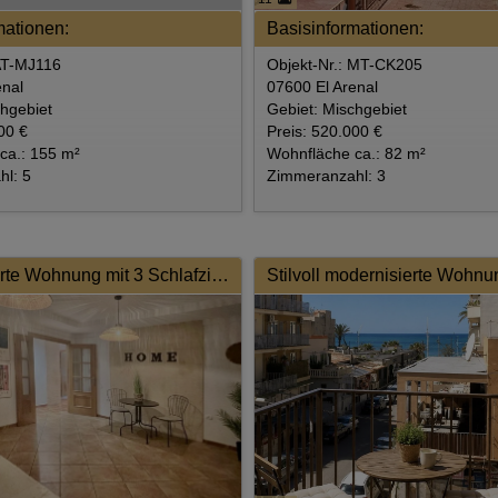
mationen:
Basisinformationen:
 AT-MJ116
Objekt-Nr.: MT-CK205
enal
07600 El Arenal
chgebiet
Gebiet: Mischgebiet
00 €
Preis: 520.000 €
ca.: 155 m²
Wohnfläche ca.: 82 m²
l: 5
Zimmeranzahl: 3
Modernisierte Wohnung mit 3 Schlafzimmer in unmittelbarer Strandnähe EL Arenal