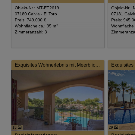
Objekt-Nr.: MT-ET2619
Objekt-Nr.:
07180 Calvia - El Toro
07181 Calvia 
Preis: 749.000 €
Preis: 945.0
Wohnfläche ca.: 95 m²
Wohnfläche 
Zimmeranzahl: 3
Zimmeranzah
Exquisites Wohnerlebnis mit Meerblick in exklusiver Wohnresidenz
15
29