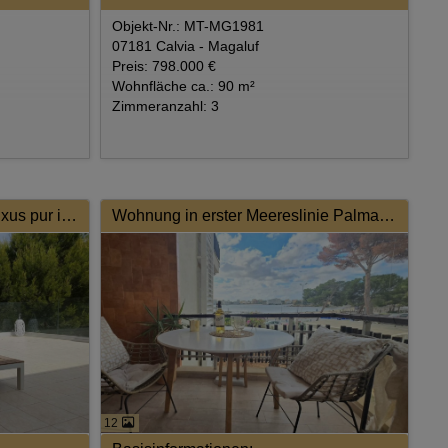
Objekt-Nr.: MT-MG1981
07181 Calvia - Magaluf
Preis: 798.000 €
Wohnfläche ca.: 90 m²
Zimmeranzahl: 3
Einzigartiges Penthouse – Luxus pur in Strandnähe mit Fitnessstudio!
Wohnung in erster Meereslinie Palmanova
12