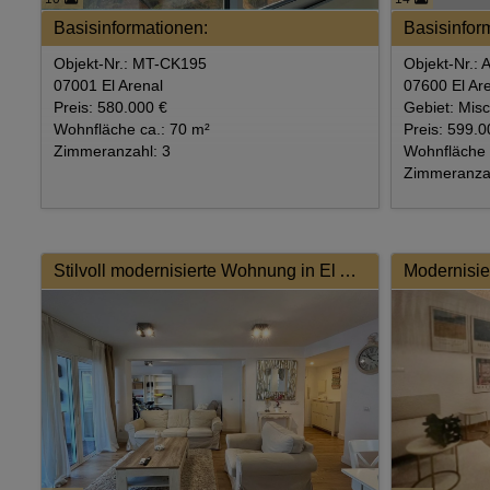
Basisinformationen:
Basisinfor
Objekt-Nr.: MT-CK195
Objekt-Nr.:
07001 El Arenal
07600 El Ar
Preis: 580.000 €
Gebiet: Mis
Wohnfläche ca.: 70 m²
Preis: 599.0
Zimmeranzahl: 3
Wohnfläche 
Zimmeranzah
Stilvoll modernisierte Wohnung in El Arenal – nur wenige Schritte vom Meer entfernt