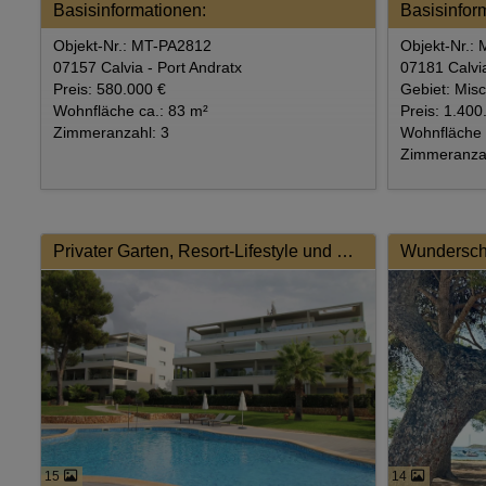
Basisinformationen:
Basisinfor
Objekt-Nr.: MT-PA2812
Objekt-Nr.:
07157 Calvia - Port Andratx
07181 Calvia
Preis: 580.000 €
Gebiet: Mis
Wohnfläche ca.: 83 m²
Preis: 1.400
Zimmeranzahl: 3
Wohnfläche 
Zimmeranzah
Privater Garten, Resort-Lifestyle und modernes Wohnen auf höchstem Niveau
15
14