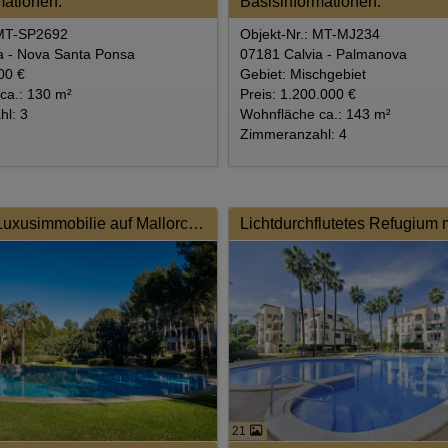
mationen:
Basisinformationen:
 MT-SP2692
Objekt-Nr.: MT-MJ234
a - Nova Santa Ponsa
07181 Calvia - Palmanova
00 €
Gebiet: Mischgebiet
ca.: 130 m²
Preis: 1.200.000 €
l: 3
Wohnfläche ca.: 143 m²
Zimmeranzahl: 4
Exklusive Luxusimmobilie auf Mallorca in Portals Nous
21