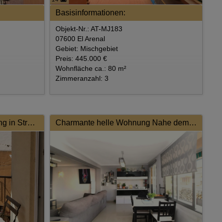
Basisinformationen:
Objekt-Nr.: AT-MJ183
07600 El Arenal
Gebiet: Mischgebiet
Preis: 445.000 €
Wohnfläche ca.: 80 m²
Zimmeranzahl: 3
Stilvoll modernisierte Wohnung in Strandnähe mit Meerblick
Charmante helle Wohnung Nahe dem Strand von Cala Estancia