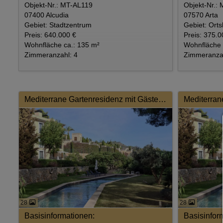
Objekt-Nr.: MT-AL119
Objekt-Nr.:
07400 Alcudia
07570 Arta
Gebiet: Stadtzentrum
Gebiet: Orts
Preis: 640.000 €
Preis: 375.0
Wohnfläche ca.: 135 m²
Wohnfläche 
Zimmeranzahl: 4
Zimmeranzah
Mediterrane Gartenresidenz mit Gästebereich in exklusiver Lage
28
28
Basisinformationen:
Basisinfor