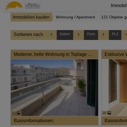
Immobil
Immobilien kaufen
Wohnung / Apartment
121 Objekte 
Sortieren nach
Datum
Preis
PLZ
Moderne, helle Wohnung in Toplage am Meer – 3 SZ, Balkon & Tiefgarage
10
20
Basisinformationen:
Basisinfor