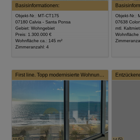
Basisinformationen:
Basisinfor
Objekt-Nr.: MT-CT175
Objekt-Nr.:
07180 Calvia - Santa Ponsa
07638 Colon
Gebiet: Wohngebiet
mtl. Kaltmie
Preis: 1.300.000 €
Wohnfläche 
Wohnfläche ca.: 145 m²
Zimmeranzah
Zimmeranzahl: 4
First line. Topp modernisierte Wohnung mit traumhaftem Meerblick
10
14