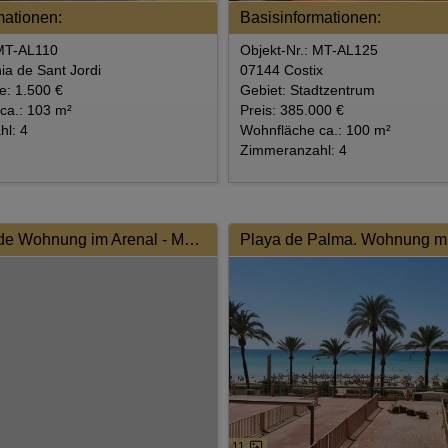
mationen:
Basisinformationen:
 MT-AL110
Objekt-Nr.: MT-AL125
ia de Sant Jordi
07144 Costix
te: 1.500 €
Gebiet: Stadtzentrum
ca.: 103 m²
Preis: 385.000 €
l: 4
Wohnfläche ca.: 100 m²
Zimmeranzahl: 4
Entzückende Wohnung im Arenal - Modernisiert und Zentral gelegen
11