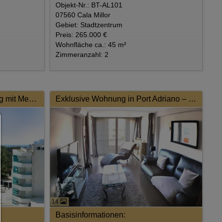
Objekt-Nr.: BT-AL101
07560 Cala Millor
Gebiet: Stadtzentrum
Preis: 265.000 €
Wohnfläche ca.: 45 m²
Zimmeranzahl: 2
Hochwertig sanierte Wohnung mit Meerblick
Exklusive Wohnung in Port Adriano – Stilvolles Wohnen direkt am Yachthafen
Consent Manager
HILFE
Um fortfahren zu können,müssen Sie eine Cookie-Auswahl tr
Nachfolgend erhalten Sie eine Erläuterung der verschied
Optionen und ihrer Bedeutung.
Alles zulassen:
Jedes Cookie wie z.B. Tracking- und Analytische-Cookies 
Drittanbieter-Inhalte.
14
Auswahl erlauben:
Basisinformationen:
Es werden nur Drittanbieter-Inhalte oder die Cookie-Art