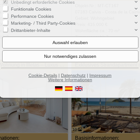
Unbedingt erforderliche Cookies
 CT-AR104
Objekt-Nr.: MT-CT167
Funktionale Cookies
a
07183 Calvia - Costa de la Calm
Performance Cookies
ngebiet
Gebiet: Wohngebiet
Marketing- / Third Party-Cookies
00 €
Preis: 415.000 €
Drittanbieter-Inhalte
ca.: 95 m²
Wohnfläche ca.: 70 m²
l: 3
Zimmeranzahl: 2
Exklusive Wohnung in Illetas – Luxus pur direkt am Meer
Cookie-Details
|
Datenschutz
|
Impressum
Weitere Informationen
10
mationen:
Basisinformationen: