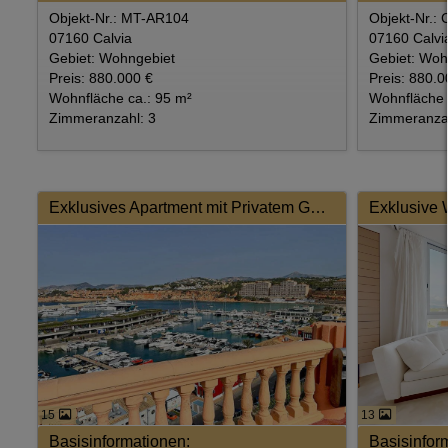
Objekt-Nr.: MT-AR104
Objekt-Nr.:
07160 Calvia
07160 Calvi
Gebiet: Wohngebiet
Gebiet: Woh
Preis: 880.000 €
Preis: 880.0
Wohnfläche ca.: 95 m²
Wohnfläche 
Zimmeranzahl: 3
Zimmeranzah
Exklusives Apartment mit Privatem Garten im Herzen von El Toro
15
13
Basisinformationen:
Basisinfor