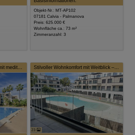
Basisinformationen:
Objekt-Nr.: MT-AP102
07181 Calvia - Palmanova
Preis: 625.000 €
Wohnfläche ca.: 73 m²
Zimmeranzahl: 3
Lichtdurchflutetes Refugium mit mediterranem Flair und exklusivem Wohnkomfort
Stilvoller Wohnkomfort mit Weitblick – Elegantes Apartment in exklusivem Neubau
23