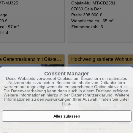
 MT-MJ325
Objekt-Nr.: MT-CD2581
07660 Cala Dor
lage
Preis: 398.000 €
00 €
Wohnfläche ca.: 65 m²
ca.: 97 m²
Zimmeranzahl: 3
l: 4
Mediterrane Gartenresidenz mit Gästebereich in exklusiver Lage
Consent Manager
Diese Webseite verwendet Cookies,um Besuchern ein optimales
Nutzererlebnis zu bieten. Bestimmte Inhalte von Drittanbietern
werden nur angezeigt,wenn die entsprechende Option aktiviert ist.
Die Datenverarbeitung kann dann auch in einem Drittland erfolgen.
Weitere Informationen hierzu in der Datenschutzerklärung. Weitere
Informationen zu den Auswirkungen Ihrer Auswahl finden Sie unter
Hilfe
.
7
mationen:
Basisinformationen: