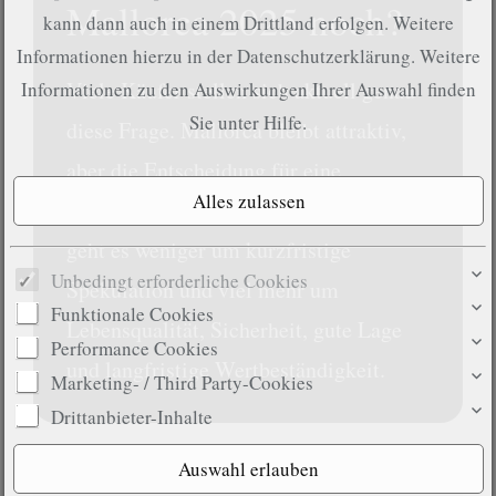
Mallorca 2025 noch?
kann dann auch in einem Drittland erfolgen. Weitere
Informationen hierzu in der Datenschutzerklärung. Weitere
Viele Käufer stellen sich aktuell genau
Informationen zu den Auswirkungen Ihrer Auswahl finden
Sie unter
Hilfe
.
diese Frage. Mallorca bleibt attraktiv,
aber die Entscheidung für eine
Immobilie hat sich verändert. Heute
geht es weniger um kurzfristige
Unbedingt erforderliche Cookies
Spekulation und viel mehr um
Funktionale Cookies
Lebensqualität, Sicherheit, gute Lage
Performance Cookies
und langfristige Wertbeständigkeit.
Marketing- / Third Party-Cookies
Drittanbieter-Inhalte