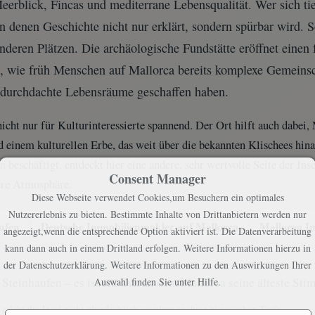
eerblick, Fincas und mediterrane Lebensqualität. Wer sich tie
an denen Geschichte nicht nur erklärt, sondern spürbar wird. 
deren Plätzen. Die archäologische Fundstätte eröffnet einen 
igt, wie früh Menschen auf Mallorca bereits komplexe Gemein
h durchdachte Lebensräume geschaffen haben.
icht nur für Kulturinteressierte spannend. Der Ort hilft auch dabei, 
und einem kulturellen Erbe, das weit über die bekannten Klischees hin
en
beschäftigt, entdeckt hier eine andere, sehr wertvolle Seite der Inse
Consent Manager
ere Atmosphäre.
Diese Webseite verwendet Cookies,um Besuchern ein optimales
Nutzererlebnis zu bieten. Bestimmte Inhalte von Drittanbietern werden nur
ufen
Deutsche Immobilienmakler auf Mallorca
Mallorca Im
angezeigt,wenn die entsprechende Option aktiviert ist. Die Datenverarbeitung
kann dann auch in einem Drittland erfolgen. Weitere Informationen hierzu in
der Datenschutzerklärung. Weitere Informationen zu den Auswirkungen Ihrer
r Steinhaufen – es ist ein Ort, an dem Mallorca seine älteste Sti
Auswahl finden Sie unter
Hilfe
.
rlebt die Insel nicht oberflächlich, sondern in ihrer historischen Tiefe.