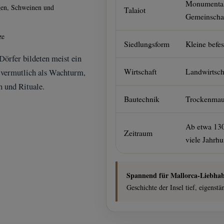
Monumentale
egen, Schweinen und
Talaiot
Gemeinscha
ze
Siedlungsform
Kleine befe
Dörfer bildeten meist ein
Wirtschaft
Landwirtsch
– vermutlich als Wachturm,
 und Rituale.
Bautechnik
Trockenmaue
Ab etwa 130
Zeitraum
viele Jahrhu
Spannend für Mallorca-Liebhab
Geschichte der Insel tief, eigenst