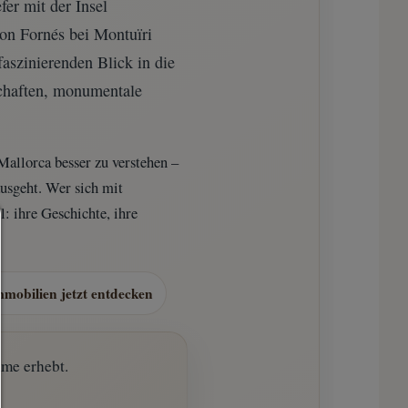
fer mit der Insel
Son Fornés bei Montuïri
faszinierenden Blick in die
schaften, monumentale
Mallorca besser zu verstehen –
ausgeht. Wer sich mit
l: ihre Geschichte, ihre
Consent Manager
HILFE
mobilien jetzt entdecken
Um fortfahren zu können,müssen Sie eine Cookie-Auswahl treff
Nachfolgend erhalten Sie eine Erläuterung der verschiedenen Optio
ihrer Bedeutung.
mme erhebt.
Alles zulassen: