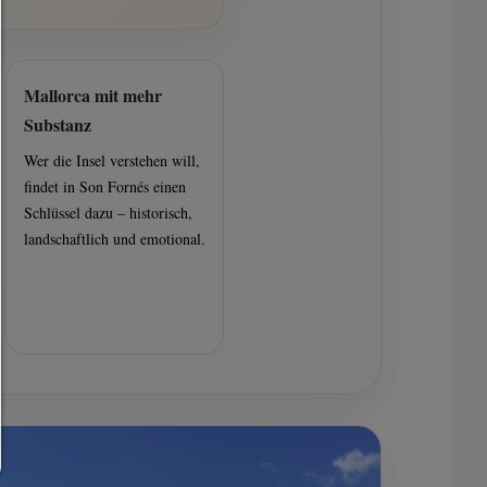
Jedes Cookie wie z.B. Tracking- und Analytische-Cookies sow
Drittanbieter-Inhalte.
Mallorca mit mehr
Auswahl erlauben:
Substanz
Es werden nur Drittanbieter-Inhalte oder die Cookie-Arten zugelasse
in den Checkboxen angehakt haben.
Wer die Insel verstehen will,
findet in Son Fornés einen
Nur notwendiges zulassen:
Schlüssel dazu – historisch,
Es werden nur die technisch notwendigen Cookies zugelassen und
landschaftlich und emotional.
Drittanbieter-Inhalte.
Sie können Ihre Cookie-Einstellung jederzeit hier ändern:
Cookie-Details
|
Datenschutz
|
Impressum
zurück