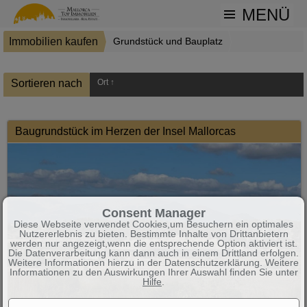
MENÜ
Immobilien kaufen
Grundstück und Bauplatz
5 Objekte gefunden
Sortieren nach
Ort ↑
Baugrundstück im Herzen der Insel Mallorcas
Consent Manager
Diese Webseite verwendet Cookies,um Besuchern ein optimales
Nutzererlebnis zu bieten. Bestimmte Inhalte von Drittanbietern
werden nur angezeigt,wenn die entsprechende Option aktiviert ist.
Die Datenverarbeitung kann dann auch in einem Drittland erfolgen.
Weitere Informationen hierzu in der Datenschutzerklärung. Weitere
Informationen zu den Auswirkungen Ihrer Auswahl finden Sie unter
Hilfe
.