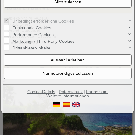
10
Basisinformationen:
Objekt-Nr.: MT-AB150
Unbedingt erforderliche Cookies
07510 Sineu
Funktionale Cookies
Gebiet: Stadtrand
Performance Cookies
Grundstück ca.: 17.985 m²
Marketing- / Third Party-Cookies
Preis: 150.000 €
Drittanbieter-Inhalte
Baugrundstück First Line mit Blick auf die Bucht von Palma
Cookie-Details
|
Datenschutz
|
Impressum
Weitere Informationen