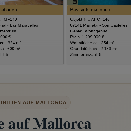
1
mationen:
Basisinformationen:
 AT-MF140
Objekt-Nr.: AT-CT146
nal - Las Maravelles
07141 Marratxi - Son Caulelles
dtzentrum
Gebiet: Wohngebiet
.000 €
Preis: 1.299.000 €
ca.: 324 m²
Wohnfläche ca.: 254 m²
ca.: 600 m²
Grundstück ca.: 2.183 m²
l: 5
Zimmeranzahl: 5
OBILIEN AUF MALLORCA
 auf Mallorca