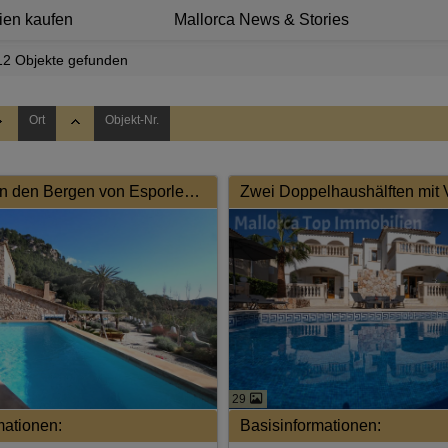
ien kaufen
Mallorca News & Stories
12 Objekte gefunden
Ort
Objekt-Nr.
Ein Juwel in den Bergen von Esporles mit Vermietungslizenz
29
mationen:
Basisinformationen: