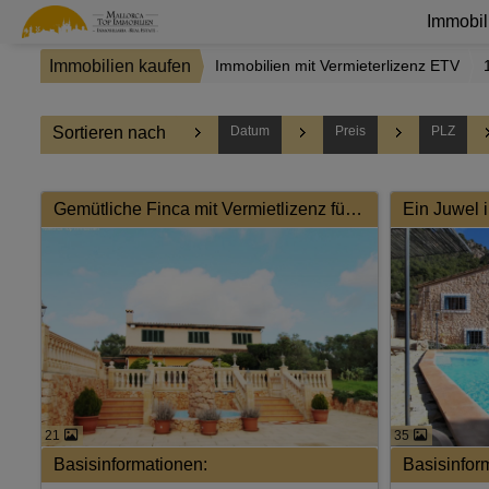
Immobil
Immobilien kaufen
Immobilien mit Vermieterlizenz ETV
Sortieren nach
Datum
Preis
PLZ
Gemütliche Finca mit Vermietlizenz für 10 Gäste
21
35
Basisinformationen:
Basisinfor