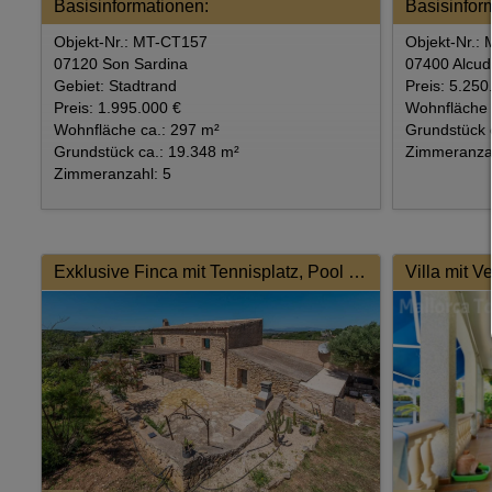
Basisinformationen:
Basisinfor
Objekt-Nr.: MT-CT157
Objekt-Nr.:
07120 Son Sardina
07400 Alcud
Gebiet: Stadtrand
Preis: 5.250
Preis: 1.995.000 €
Wohnfläche 
Wohnfläche ca.: 297 m²
Grundstück 
Grundstück ca.: 19.348 m²
Zimmeranzah
Zimmeranzahl: 5
Exklusive Finca mit Tennisplatz, Pool und Ferienvermietungslizenz – Eine Oase der Ruhe und Eleganz