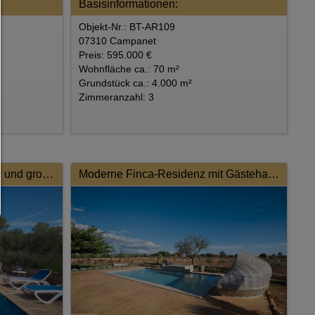
Basisinformationen:
zugelassen die Sie in den Checkboxen angehakt haben
Objekt-Nr.: BT-AR109
Nur notwendiges zulassen:
Es werden nur die technisch notwendigen Cookies zugelass
07310 Campanet
keine Drittanbieter-Inhalte.
Preis: 595.000 €
Sie können Ihre Cookie-Einstellung jederzeit hier änder
Wohnfläche ca.: 70 m²
Cookie-Details
|
Datenschutz
|
Impressum
Grundstück ca.: 4.000 m²
zurück
Zimmeranzahl: 3
Stilvolle Villa mit Ferienlizenz und großzügigem Grundstück
Moderne Finca-Residenz mit Gästehaus und ETV-Lizenz