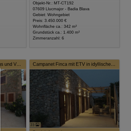
Objekt-Nr.: MT-CT192
07609 Llucmajor - Badia Blava
Gebiet: Wohngebiet
Preis: 3.450.000 €
Wohnfläche ca.: 342 m²
Grundstück ca.: 1.400 m²
Zimmeranzahl: 6
Exklusive Finca mit Gästehaus und Vermietlizenz
Campanet Finca mit ETV in idyllischer Lage
Consent Manager
HILFE
Um fortfahren zu können,müssen Sie eine Cookie-Auswahl tr
Nachfolgend erhalten Sie eine Erläuterung der verschied
Optionen und ihrer Bedeutung.
Alles zulassen:
Jedes Cookie wie z.B. Tracking- und Analytische-Cookies 
Drittanbieter-Inhalte.
23
Auswahl erlauben:
Es werden nur Drittanbieter-Inhalte oder die Cookie-Art