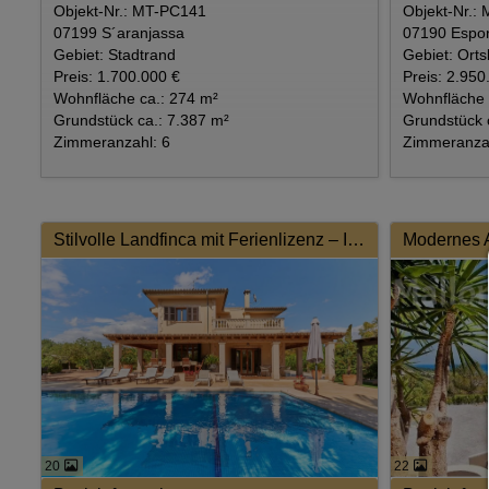
Objekt-Nr.: MT-PC141
Objekt-Nr.:
07199 S´aranjassa
07190 Espor
Gebiet: Stadtrand
Gebiet: Orts
Preis: 1.700.000 €
Preis: 2.950
Wohnfläche ca.: 274 m²
Wohnfläche 
Grundstück ca.: 7.387 m²
Grundstück 
Zimmeranzahl: 6
Zimmeranzah
Stilvolle Landfinca mit Ferienlizenz – Ihr privates Refugium in Son Sardina
20
22