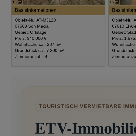
18
16
Basisinformationen:
Basisinfor
Objekt-Nr.: AT-MJ129
Objekt-Nr.:
07509 Son Macia
07610 El Are
Gebiet: Ortslage
Gebiet: Sta
Preis: 940.000 €
Preis: 1.675
Wohnfläche ca.: 287 m²
Wohnfläche 
Grundstück ca.: 7.200 m²
Grundstück 
Zimmeranzahl: 4
Zimmeranzah
TOURISTISCH VERMIETBARE IMM
ETV-Immobilie