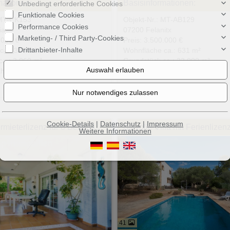
mationen:
Basisinformationen:
Unbedingt erforderliche Cookies
Funktionale Cookies
 MT-CK153
Objekt-Nr.: MT-AB129
Performance Cookies
ia
07200 Felanitx
Marketing- / Third Party-Cookies
.000 €
Preis: 3.500.000 €
Drittanbieter-Inhalte
ca.: 300 m²
Wohnfläche ca.: 631 m²
ca.: 3.060 m²
Grundstück ca.: 22.000 m²
l: 8
Zimmeranzahl: 8
Cookie-Details
|
Datenschutz
|
Impressum
Villa mit Vermieterlizenz für 8 Betten in El Arenal
Weitere Informationen
41