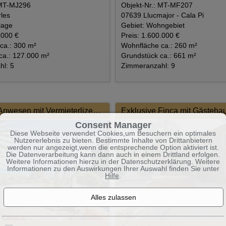
 MT-MJ296
Objekt-Nr.: MT-MF207
les
07639 Llucmajor - Cala Pi
lage
Gebiet: Wohngebiet
.000 €
Preis: 1.600.000 €
ca.: 300 m²
Wohnfläche ca.: 260 m²
ca.: 127.000 m²
Grundstück ca.: 661 m²
l: 5
Zimmeranzahl: 9
Modernes Anwesen mit Vermieterlizenz, Sportanlage und Restaurant
Consent Manager
Diese Webseite verwendet Cookies,um Besuchern ein optimales
Nutzererlebnis zu bieten. Bestimmte Inhalte von Drittanbietern
werden nur angezeigt,wenn die entsprechende Option aktiviert ist.
Die Datenverarbeitung kann dann auch in einem Drittland erfolgen.
Weitere Informationen hierzu in der Datenschutzerklärung. Weitere
Informationen zu den Auswirkungen Ihrer Auswahl finden Sie unter
Hilfe
.
35